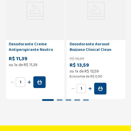
Desodorante Creme
Desodorante Aerosol
Antiperspirante Neutro
Bozzano Clinical Clean
Herbíssimo Twist 45g
150ml/94g
R$ 11,39
R$
14
,
49
R$ 13,59
ou
1
x de
R$
11
,
39
ou
1
x de
R$
13
,
59
Economia de
R$ 0,90