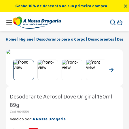
Ganhe 10% de desconto na sua primeira compra
Higiene
Desodorante para o Corpo
Desodorantes
Desodo
Desodorante Aerosol Dove Original 150ml
89g
Cód
:
964559
Vendido por:
A Nossa Drogaria