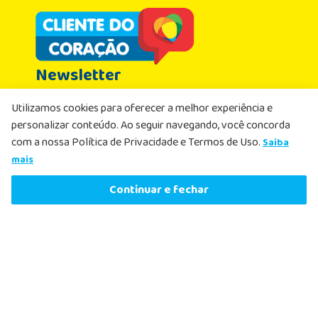
Newsletter
Cadastre-se agora aproveite as ofertas
Utilizamos cookies para oferecer a melhor experiência e
Nome
personalizar conteúdo. Ao seguir navegando, você concorda
com a nossa Política de Privacidade e Termos de Uso.
Saiba
R$
18
,
19
Email
-
7%
mais
R$
16
,
99
Comprar agora
Continuar e fechar
ou
1
x
de
R$
16
,
99
sem juros
Li e aceito, de acordo com as
Políticas de
Privacidade
, receber e-mails com ofertas e
atualizações
Cadastrar