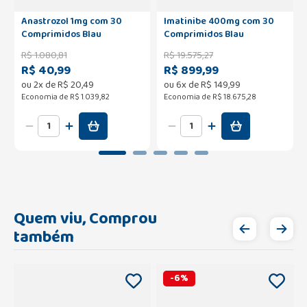
Anastrozol 1mg com 30
Imatinibe 400mg com 30
Comprimidos Blau
Comprimidos Blau
R$
1
.
080
,
81
R$
19
.
575
,
27
R$ 40,99
R$ 899,99
ou
2
x de
R$
20
,
49
ou
6
x de
R$
149
,
99
Economia de
R$ 1.039,82
Economia de
R$ 18.675,28
Quem viu, Comprou
também
-
6
%