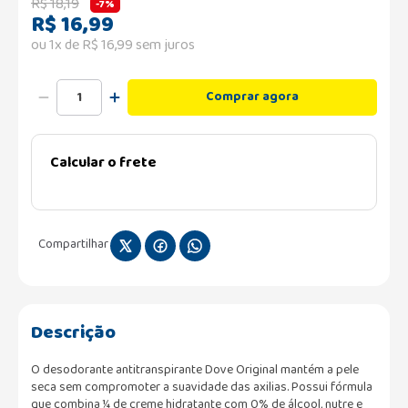
R$
18
,
19
-
7%
R$
16
,
99
ou
1
x de
R$
16
,
99
sem juros
Comprar agora
Calcular o frete
Compartilhar
Descrição
O desodorante antitranspirante Dove Original mantém a pele
seca sem compromoter a suavidade das axilias. Possui fórmula
que combina ¼ de creme hidratante com 0% de álcool, nutre e