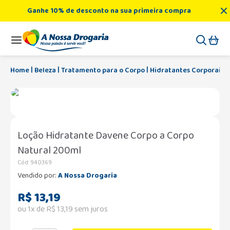
Ganhe 10% de desconto na sua primeira compra
Beleza
Tratamento para o Corpo
Hidratantes Corporais
Loção Hidratante Davene Corpo a Corpo
Natural 200ml
Cód
:
940369
Vendido por:
A Nossa Drogaria
R$
13
,
19
ou
1
x de
R$
13
,
19
sem juros