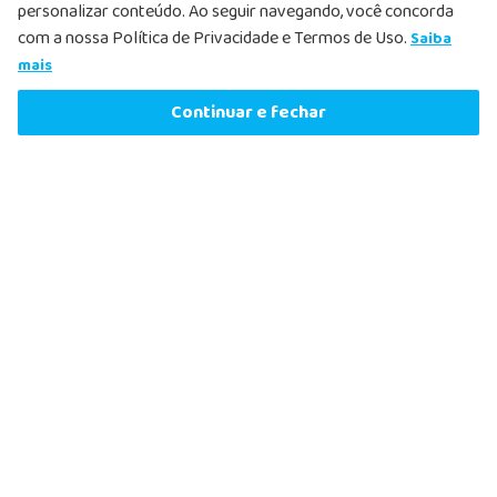
personalizar conteúdo. Ao seguir navegando, você concorda
com a nossa Política de Privacidade e Termos de Uso.
Saiba
mais
R$
13
,
19
Comprar agora
Continuar e fechar
ou
1
x
de
R$
13
,
19
sem juros