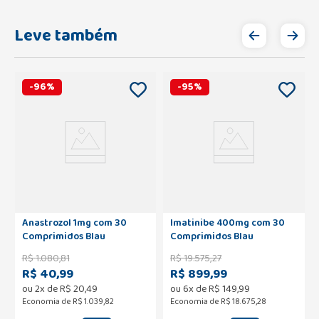
Leve também
-
96
%
-
95
%
Anastrozol 1mg com 30
Imatinibe 400mg com 30
Comprimidos Blau
Comprimidos Blau
R$
1
.
080
,
81
R$
19
.
575
,
27
R$ 40,99
R$ 899,99
ou
2
x de
R$
20
,
49
ou
6
x de
R$
149
,
99
Economia de
R$ 1.039,82
Economia de
R$ 18.675,28