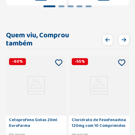
Quem viu, Comprou
também
-
60
%
-
55
%
Cetoprofeno Gotas 20ml
Cloridrato de Fexofenadina
Eurofarma
120mg com 10 Comprimidos
Eurofarma
R$
28
,
90
R$
60
,
35