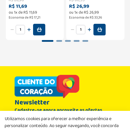
R$ 11,69
R$ 26,99
ou
1
x de
R$
11
,
69
ou
1
x de
R$
26
,
99
Economia de
R$ 17,21
Economia de
R$ 33,36
Newsletter
Cadastre-se agora aproveite as ofertas
Nome
Utilizamos cookies para oferecer a melhor experiência e
personalizar conteúdo. Ao seguir navegando, você concorda