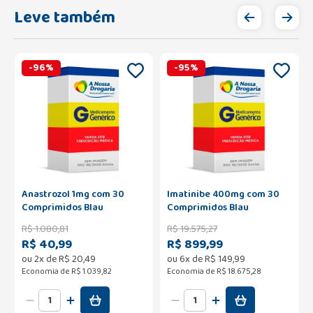
Leve também
-
96
%
-
95
%
Anastrozol 1mg com 30
Imatinibe 400mg com 30
Comprimidos Blau
Comprimidos Blau
R$
1
.
080
,
81
R$
19
.
575
,
27
R$ 40,99
R$ 899,99
ou
2
x de
R$
20
,
49
ou
6
x de
R$
149
,
99
Economia de
R$ 1.039,82
Economia de
R$ 18.675,28