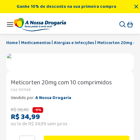
Ganhe 10% de desconto na sua primeira compra
Medicamentos
Alergias e Infecções
Meticorten 20mg co
Meticorten 20mg com 10 comprimidos
Cód
:
903148
Vendido por:
A Nossa Drogaria
R$
38
,
40
-
9%
R$
34
,
99
ou
1
x de
R$
34
,
99
sem juros