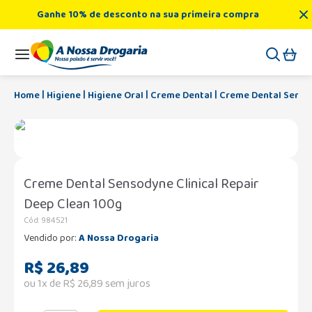
Ganhe 10% de desconto na sua primeira compra
Higiene
Higiene Oral
Creme Dental
Creme Dental Sensod
Creme Dental Sensodyne Clinical Repair
Deep Clean 100g
Cód
:
984521
Vendido por:
A Nossa Drogaria
R$
26
,
89
ou
1
x de
R$
26
,
89
sem juros