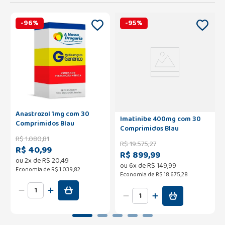
-
96
%
-
95
%
Anastrozol 1mg com 30
Imatinibe 400mg com 30
Comprimidos Blau
Comprimidos Blau
R$
1
.
080
,
81
R$
19
.
575
,
27
R$ 40,99
R$ 899,99
ou
2
x de
R$
20
,
49
ou
6
x de
R$
149
,
99
Economia de
R$ 1.039,82
Economia de
R$ 18.675,28