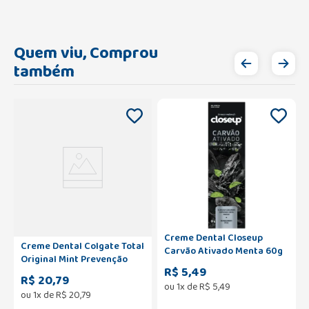
Quem viu, Comprou
também
Creme Dental Closeup
Creme Dental Colgate Total
Carvão Ativado Menta 60g
Original Mint Prevenção
R$ 5,49
Ativa 180g
R$ 20,79
ou
1
x de
R$
5
,
49
ou
1
x de
R$
20
,
79