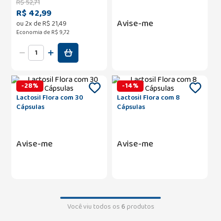
R$
52
,
71
R$ 42,99
Avise-me
ou
2
x de
R$
21
,
49
Economia de
R$ 9,72
-
28
%
-
14
%
Lactosil Flora com 30
Lactosil Flora com 8
Cápsulas
Cápsulas
Avise-me
Avise-me
Você viu todos os
6
produtos