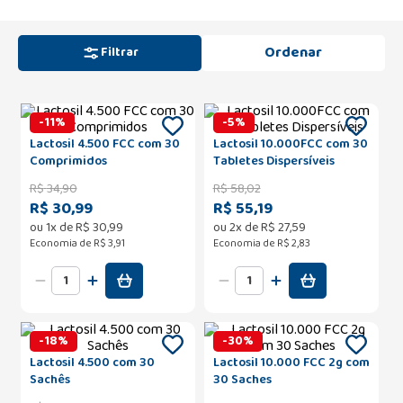
Filtrar
-
11
%
-
5
%
Lactosil 4.500 FCC com 30
Lactosil 10.000FCC com 30
Comprimidos
Tabletes Dispersíveis
R$
34
,
90
R$
58
,
02
R$ 30,99
R$ 55,19
ou
1
x de
R$
30
,
99
ou
2
x de
R$
27
,
59
Economia de
R$ 3,91
Economia de
R$ 2,83
-
18
%
-
30
%
Lactosil 4.500 com 30
Lactosil 10.000 FCC 2g com
Sachês
30 Saches