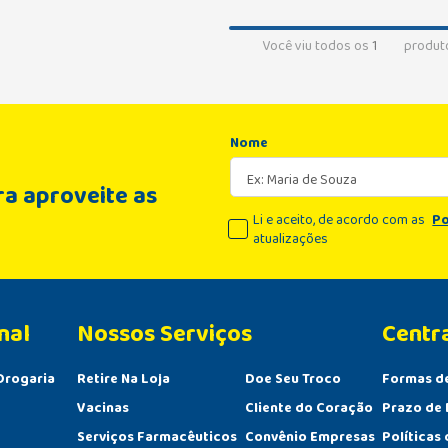
Você viu todos os
1
produt
Nome
a aproveite as
Li e aceito, de acordo com as
Po
atualizações
nal
Centr
Drogaria
Retire Na Loja
Doe Seu Troco
Formas d
Vacinas
Cliente do Coração
Prazo de 
Serviços Farmacêuticos
Convênio Empresas
Políticas