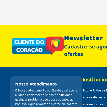
Newsletter
Cadastre-se agor
ofertas
Institucio
Nosso Atendimento
O Nosso Atendimento ao Cliente existe para
Sobre A Nossa 
ajudar a esclarecer dúvidas e solucionar
Nossa História
qualquer problema que possa acontecer.
Por isso, fique à vontade e entre em contato
Nossas Lojas