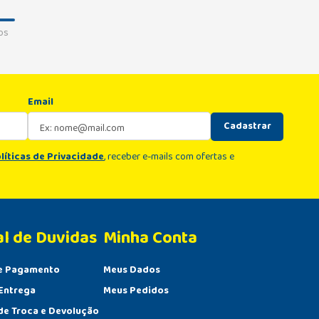
os
Email
Cadastrar
líticas de Privacidade
, receber e-mails com ofertas e
al de Duvidas
Minha Conta 
e Pagamento
Meus Dados
Entrega
Meus Pedidos
 de Troca e Devolução