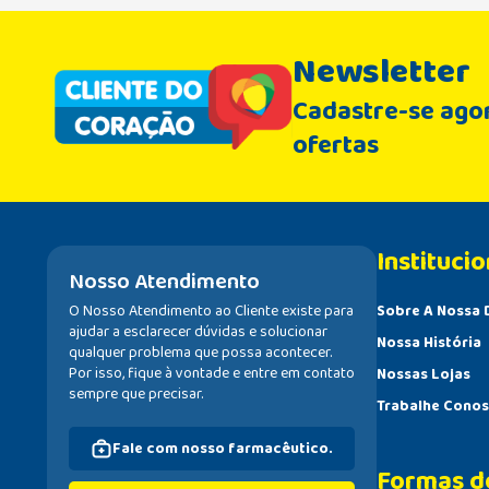
Newsletter
Cadastre-se agor
ofertas
Institucio
Nosso Atendimento
O Nosso Atendimento ao Cliente existe para
Sobre A Nossa 
ajudar a esclarecer dúvidas e solucionar
Nossa História
qualquer problema que possa acontecer.
Por isso, fique à vontade e entre em contato
Nossas Lojas
sempre que precisar.
Trabalhe Cono
Fale com nosso farmacêutico.
Formas d