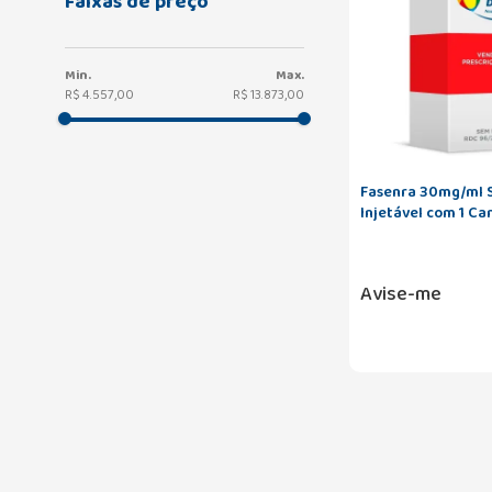
Faixas de preço
R$ 4.557,00
R$ 13.873,00
Fasenra 30mg/ml 
Injetável com 1 Ca
Aplicadora 1ml
Avise-me