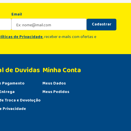
Email
Cadastrar
líticas de Privacidade
, receber e-mails com ofertas e
al de Duvidas
Minha Conta 
e Pagamento
Meus Dados
Entrega
Meus Pedidos
 de Troca e Devolução
de Privacidade