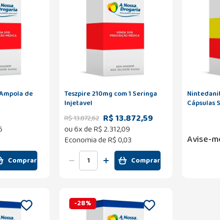
mpola de
Teszpire 210mg com 1 Seringa
Nintedani
Injetavel
Cápsulas 
R$ 13.872,59
R$
13
.
872
,
62
6
ou
6
x de
R$
2
.
312
,
09
Avise-m
Economia de
R$ 0,03
Comprar
Comprar
-
28
%