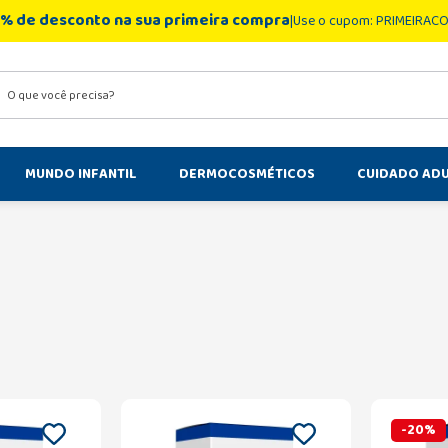
% de desconto na sua primeira compra
Use o cupom: PRIMEIRAC
você precisa?
MUNDO INFANTIL
DERMOCOSMÉTICOS
CUIDADO AD
-
20
%