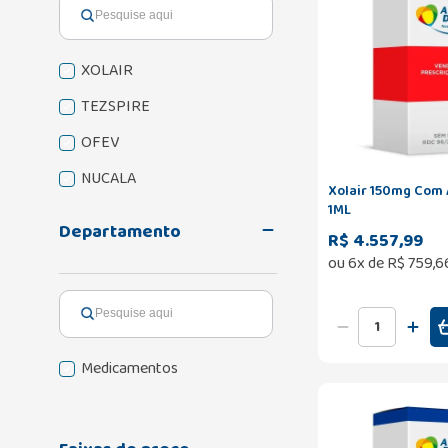
XOLAIR
TEZSPIRE
OFEV
NUCALA
Xolair 150mg Com A
1ML
NINTEDANIBE
Departamento
R$ 4.557,99
FASENRA
ou
6
x de
R$
759
,
6
Medicamentos