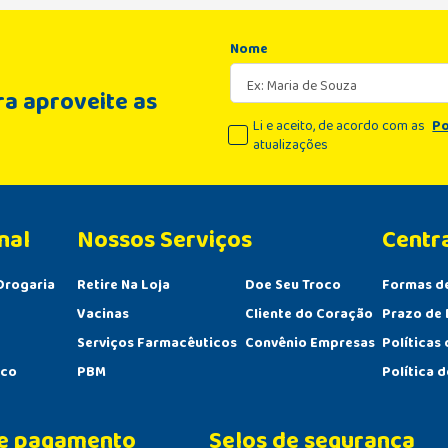
Nome
a aproveite as
Li e aceito, de acordo com as
Po
atualizações
nal
Centr
Drogaria
Retire Na Loja
Doe Seu Troco
Formas d
Vacinas
Cliente do Coração
Prazo de 
Serviços Farmacêuticos
Convênio Empresas
Políticas
sco
PBM
Política 
e pagamento
Selos de segurança