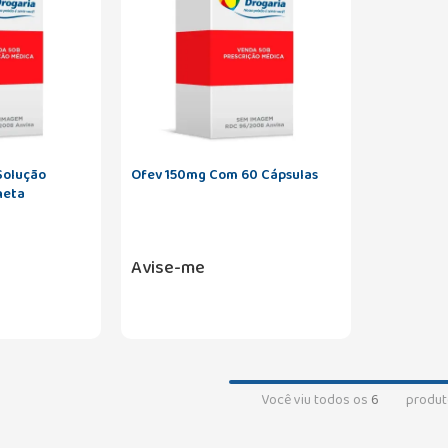
Solução
Ofev 150mg Com 60 Cápsulas
neta
Avise-me
Você viu todos os
6
produt