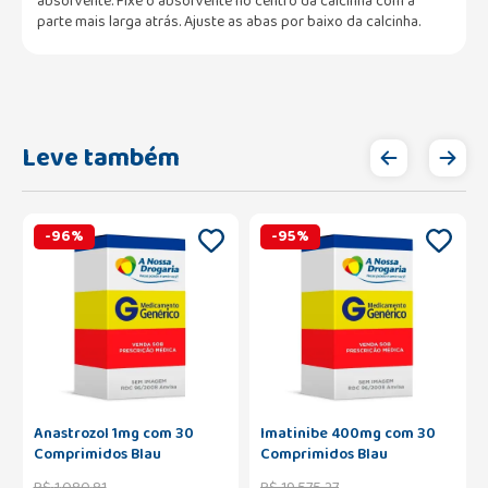
absorvente. Fixe o absorvente no centro da calcinha com a
parte mais larga atrás. Ajuste as abas por baixo da calcinha.
Leve também
-
96
%
-
95
%
Anastrozol 1mg com 30
Imatinibe 400mg com 30
Comprimidos Blau
Comprimidos Blau
R$
1
.
080
,
81
R$
19
.
575
,
27