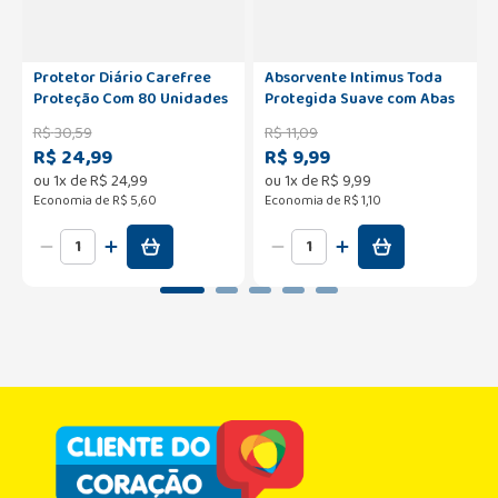
Protetor Diário Carefree
Absorvente Intimus Toda
Proteção Com 80 Unidades
Protegida Suave com Abas
Leve Mais Pague Menos
com 16 Unidades Leve Mais
R$
30
,
59
R$
11
,
09
Por Menos
R$ 24,99
R$ 9,99
ou
1
x de
R$
24
,
99
ou
1
x de
R$
9
,
99
Economia de
R$ 5,60
Economia de
R$ 1,10