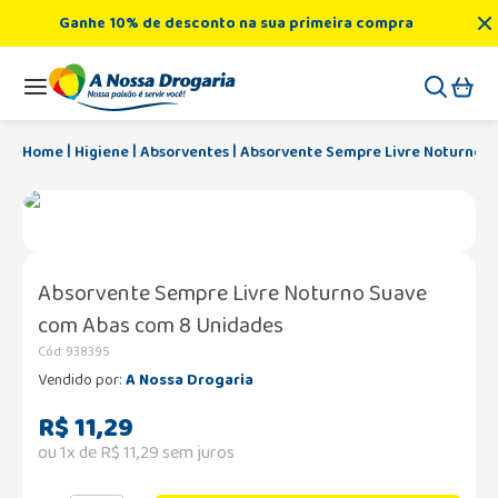
Ganhe 10% de desconto na sua primeira compra
Higiene
Absorventes
Absorvente Sempre Livre Noturno 
Absorvente Sempre Livre Noturno Suave
com Abas com 8 Unidades
Cód
:
938395
Vendido por:
A Nossa Drogaria
R$
11
,
29
ou
1
x de
R$
11
,
29
sem juros