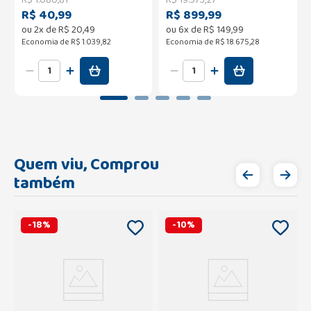
R$ 40,99
R$ 899,99
ou
2
x de
R$
20
,
49
ou
6
x de
R$
149
,
99
Economia de
R$ 1.039,82
Economia de
R$ 18.675,28
Quem viu, Comprou
também
-
18
%
-
10
%