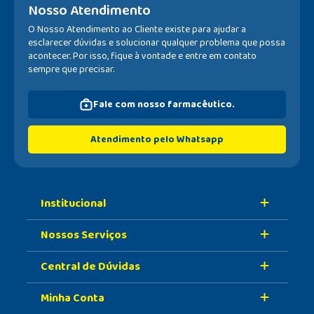
Nosso Atendimento
O Nosso Atendimento ao Cliente existe para ajudar a
esclarecer dúvidas e solucionar qualquer problema que possa
acontecer. Por isso, fique à vontade e entre em contato
sempre que precisar.
Fale com nosso farmacêutico.
Atendimento pelo Whatsapp
Institucional
Nossos Serviços
Sobre A Nossa Drogaria
Central de Dúvidas
Nossa História
Retire Na Loja
Nossas Lojas
Minha Conta
Vacinas
Formas de Pagamento