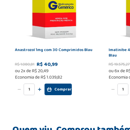
Anastrozol 1mg com 30 Comprimidos Blau
Imatinibe 
Blau
R$ 40,99
R$
1
.
080
,
81
R$
19
.
575
,
27
ou
2
x de
R$
20
,
49
ou
6
x de
R
Economia de
R$ 1.039,82
Economia 
Comprar
Quem viu, Comprou també