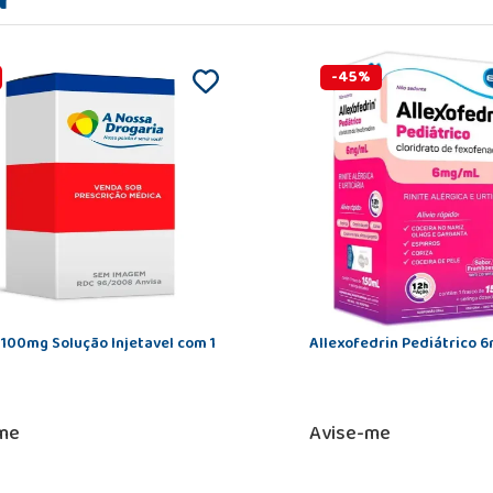
-
45
%
100mg Solução Injetavel com 1
Allexofedrin Pediátrico 
me
Avise-me