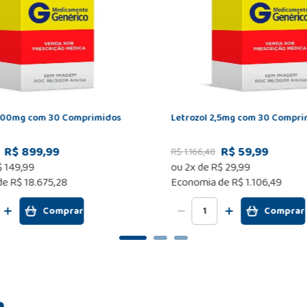
400mg com 30 Comprimidos
Letrozol 2,5mg com 30 Compri
R$ 899,99
R$ 59,99
R$
1
.
166
,
48
$
149
,
99
ou
2
x de
R$
29
,
99
de
R$ 18.675,28
Economia de
R$ 1.106,49
Comprar
Comprar
m