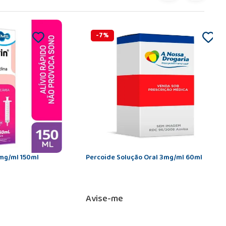
-
7
%
6mg/ml 150ml
Percoide Solução Oral 3mg/ml 60ml
Avise-me