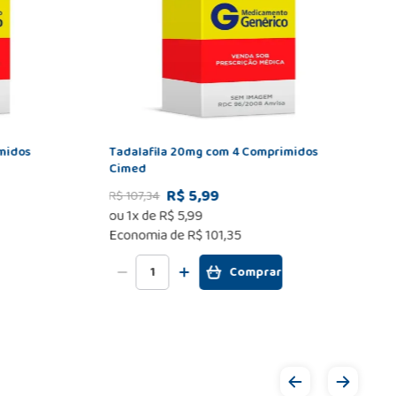
midos
Tadalafila 20mg com 4 Comprimidos
Cimed
R$ 5,99
R$
107
,
34
ou
1
x de
R$
5
,
99
Economia de
R$ 101,35
Comprar