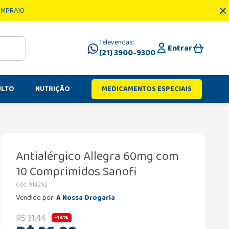
OMPRA10
Televendas:
Entrar
(21) 3900-9300
ULTO
NUTRIÇÃO
MEDICAMENTOS ESPECIAIS
Antialérgico Allegra 60mg com
10 Comprimidos Sanofi
Cód
:
914292
Vendido por:
A Nossa Drogaria
R$
31
,
44
-
14%