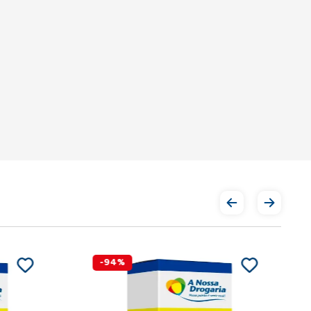
-
94
%