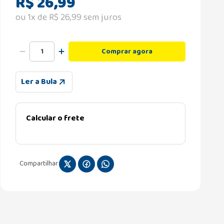
R$
26
,
99
ou
1
x de
R$
26
,
99
sem juros
Comprar agora
Ler a Bula
Calcular o frete
Compartilhar