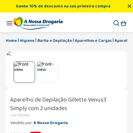
Ganhe 10% de desconto na sua primeira compra
Higiene
Barba e Depilação
Aparelhos e Cargas
Aparelho 
Aparelho de Depilação Gillette Venus3
Simply com 2 unidades
Cód
:
956439
Vendido por:
A Nossa Drogaria