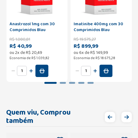
Anastrozol 1mg com 30
Imatinibe 400mg com 30
Comprimidos Blau
Comprimidos Blau
R$
1
.
080
,
81
R$
19
.
575
,
27
R$ 40,99
R$ 899,99
ou
2
x de
R$
20
,
49
ou
6
x de
R$
149
,
99
Economia de
R$ 1.039,82
Economia de
R$ 18.675,28
Quem viu, Comprou
também