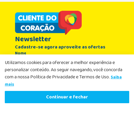
Newsletter
Cadastre-se agora aproveite as ofertas
Nome
Utilizamos cookies para oferecer a melhor experiência e
personalizar conteúdo. Ao seguir navegando, você concorda
Email
com a nossa Política de Privacidade e Termos de Uso.
Saiba
R$
21
,
99
-
12%
mais
R$
19
,
39
Comprar agora
Li e aceito, de acordo com as
Políticas de
Continuar e fechar
ou
1
x
de
R$
19
,
39
sem juros
Privacidade
, receber e-mails com ofertas e
atualizações
Cadastrar