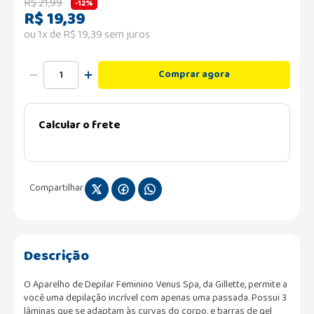
R$
21
,
99
-
12%
R$
19
,
39
ou
1
x de
R$
19
,
39
sem juros
Comprar agora
Calcular o frete
Compartilhar
Descrição
O Aparelho de Depilar Feminino Venus Spa, da Gillette, permite a
você uma depilação incrível com apenas uma passada. Possui 3
lâminas que se adaptam às curvas do corpo, e barras de gel