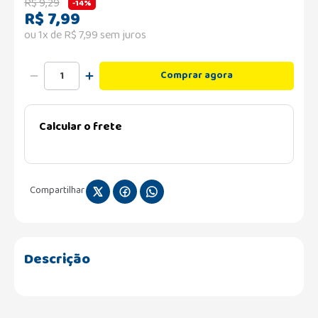
R$
9
,
29
-
14%
R$
7
,
99
ou
1
x de
R$
7
,
99
sem juros
Comprar agora
Calcular o frete
Compartilhar
Descrição