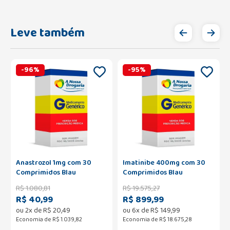
Leve também
-
96
%
-
95
%
Anastrozol 1mg com 30
Imatinibe 400mg com 30
Comprimidos Blau
Comprimidos Blau
R$
1
.
080
,
81
R$
19
.
575
,
27
R$ 40,99
R$ 899,99
ou
2
x de
R$
20
,
49
ou
6
x de
R$
149
,
99
Economia de
R$ 1.039,82
Economia de
R$ 18.675,28