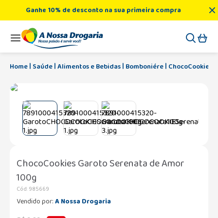
Ganhe 10% de desconto na sua primeira compra
Saúde
Alimentos e Bebidas
Bomboniére
ChocoCookies G
ChocoCookies Garoto Serenata de Amor
100g
Cód
:
985669
Vendido por:
A Nossa Drogaria