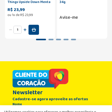
Things Upside Down Menta
34g
Freeze Lata 50g
R$ 23,99
ou
1
x de
R$
23
,
99
Avise-me
Newsletter
Cadastre-se agora aproveite as ofertas
Nome