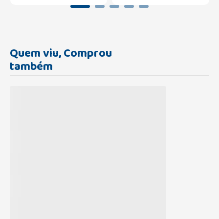
Quem viu, Comprou
também
Carregando...
Carregando...
CHUPETA LOLLY KINDDY
Chupeta MAM Air Silk Touch
100% SILICONE 0-6 MESES
Boys +6 Meses
ROSA BPA FREE
Carregando...
R$
55
,
09
ou
1
x de
R$
23
,
29
Carregando...
ou
2
x de
R$
24
,
99