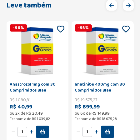
Leve também
-
96
%
-
95
%
Anastrozol 1mg com 30
Imatinibe 400mg com 30
Comprimidos Blau
Comprimidos Blau
R$
1
.
080
,
81
R$
19
.
575
,
27
R$ 40,99
R$ 899,99
ou
2
x de
R$
20
,
49
ou
6
x de
R$
149
,
99
Economia de
R$ 1.039,82
Economia de
R$ 18.675,28