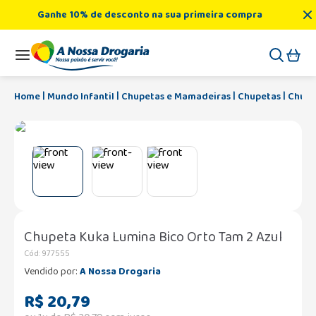
Ganhe 10% de desconto na sua primeira compra
Mundo Infantil
Chupetas e Mamadeiras
Chupetas
Chupe
Chupeta Kuka Lumina Bico Orto Tam 2 Azul
Cód
:
977555
Vendido por:
A Nossa Drogaria
R$
20
,
79