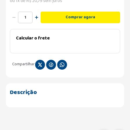
ou
1
x de
R$
20
,
79
sem juros
Comprar agora
Calcular o frete
Compartilhar
Descrição