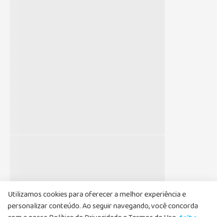
Newsletter
Cadastre-se agora aproveite as ofertas
Nome
Email
Li e aceito, de acordo com as
Políticas de
Privacidade
, receber e-mails com ofertas e
atualizações
Utilizamos cookies para oferecer a melhor experiência e
personalizar conteúdo. Ao seguir navegando, você concorda
Cadastrar