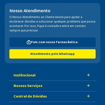
Nosso Atendimento
O Nosso Atendimento ao Cliente existe para ajudar a
esclarecer dúvidas e solucionar qualquer problema que possa
acontecer. Por isso, fique à vontade e entre em contato
sempre que precisar.
Fale com nosso farmacêutico.
Atendimento pelo Whatsapp
Institucional
Nossos Serviços
Sobre A Nossa Drogaria
Central de Dúvidas
Nossa História
Retire Na Loja