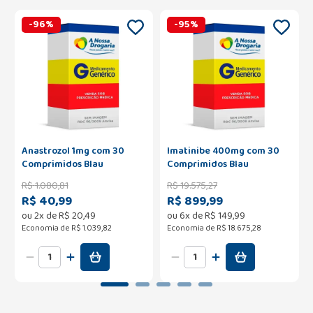
-
96
%
-
95
%
Anastrozol 1mg com 30
Imatinibe 400mg com 30
Comprimidos Blau
Comprimidos Blau
R$
1
.
080
,
81
R$
19
.
575
,
27
R$ 40,99
R$ 899,99
ou
2
x de
R$
20
,
49
ou
6
x de
R$
149
,
99
Economia de
R$ 1.039,82
Economia de
R$ 18.675,28