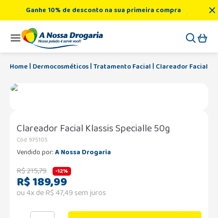
Ganhe 10% de desconto na sua primeira compra
Dermocosméticos
Tratamento Facial
Clareador Facial Kla
Clareador Facial Klassis Specialle 50g
Cód
:
975105
Vendido por:
A Nossa Drogaria
R$
215
,
79
-
12%
R$
189
,
99
ou
4
x de
R$
47
,
49
sem juros