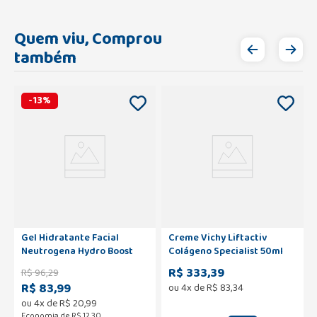
Quem viu, Comprou
também
-
13
%
Gel Hidratante Facial
Creme Vichy Liftactiv
Neutrogena Hydro Boost
Colágeno Specialist 50ml
Fps25 40g
R$ 333,39
R$
96
,
29
R$ 83,99
ou
4
x de
R$
83
,
34
ou
4
x de
R$
20
,
99
Economia de
R$ 12,30