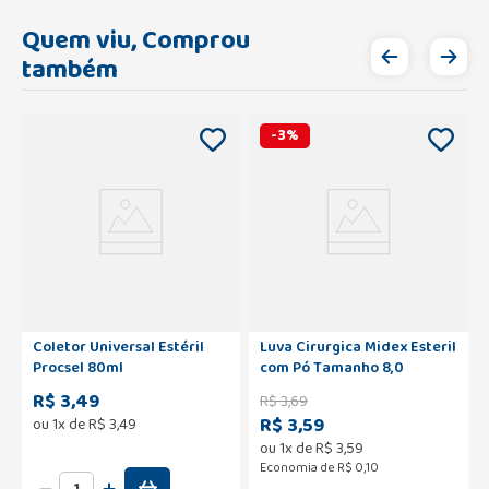
Quem viu, Comprou
também
-
3
%
Coletor Universal Estéril
Luva Cirurgica Midex Esteril
Procsel 80ml
com Pó Tamanho 8,0
R$ 3,49
R$
3
,
69
R$ 3,59
ou
1
x de
R$
3
,
49
ou
1
x de
R$
3
,
59
Economia de
R$ 0,10