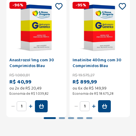
-
96
%
-
95
%
Anastrozol 1mg com 30
Imatinibe 400mg com 30
Comprimidos Blau
Comprimidos Blau
R$
1
.
080
,
81
R$
19
.
575
,
27
R$ 40,99
R$ 899,99
ou
2
x de
R$
20
,
49
ou
6
x de
R$
149
,
99
Economia de
R$ 1.039,82
Economia de
R$ 18.675,28