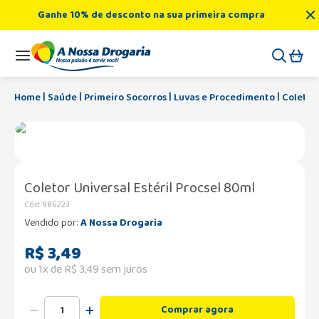
Ganhe 10% de desconto na sua primeira compra
Saúde
Primeiro Socorros
Luvas e Procedimento
Coletor 
Coletor Universal Estéril Procsel 80ml
Cód
:
986223
Vendido por:
A Nossa Drogaria
R$
3
,
49
ou
1
x de
R$
3
,
49
sem juros
Comprar agora