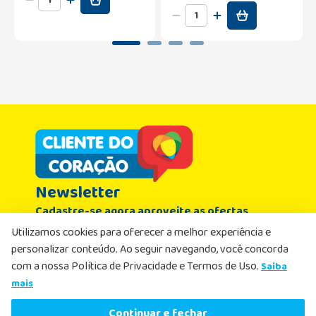
Newsletter
Cadastre-se agora aproveite as ofertas
Nome
Utilizamos cookies para oferecer a melhor experiência e
personalizar conteúdo. Ao seguir navegando, você concorda
com a nossa Política de Privacidade e Termos de Uso.
Saiba
Email
mais
R$
3
,
49
Comprar agora
Continuar e fechar