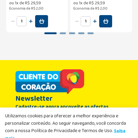
ou
1
x de
R$
29
,
59
ou
1
x de
R$
29
,
59
Economia de
R$ 2,00
Economia de
R$ 2,00
Newsletter
Cadastre-se agora aproveite as ofertas
Nome
Utilizamos cookies para oferecer a melhor experiência e
personalizar conteúdo. Ao seguir navegando, você concorda
com a nossa Política de Privacidade e Termos de Uso.
Saiba
Email
R$
20
,
19
-
12%