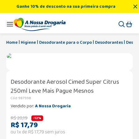
Ganhe 10% de desconto na sua primeira compra
Higiene
Desodorante para o Corpo
Desodorantes
Desodo
Desodorante Aerosol Cimed Super Citrus
250ml Leve Mais Pague Mesnos
Cód
:
987998
Vendido por:
A Nossa Drogaria
R$
20
,
19
-
12%
R$
17
,
79
ou
1
x de
R$
17
,
79
sem juros