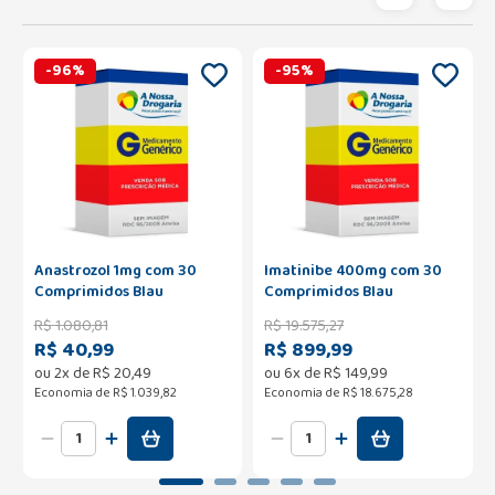
-
96
%
-
95
%
Anastrozol 1mg com 30
Imatinibe 400mg com 30
Comprimidos Blau
Comprimidos Blau
R$
1
.
080
,
81
R$
19
.
575
,
27
R$ 40,99
R$ 899,99
ou
2
x de
R$
20
,
49
ou
6
x de
R$
149
,
99
Economia de
R$ 1.039,82
Economia de
R$ 18.675,28