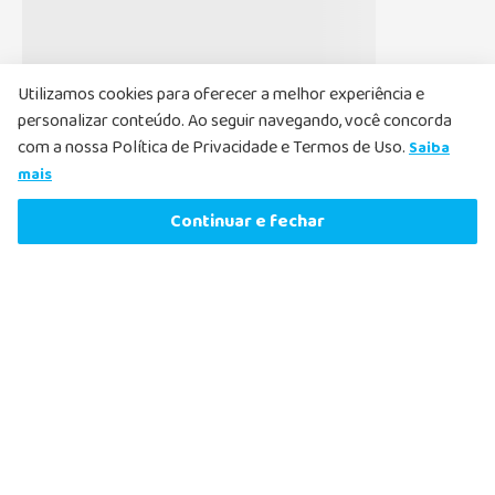
Li e aceito, de acordo com as
Políticas de
Privacidade
, receber e-mails com ofertas e
atualizações
Utilizamos cookies para oferecer a melhor experiência e
personalizar conteúdo. Ao seguir navegando, você concorda
Cadastrar
com a nossa Política de Privacidade e Termos de Uso.
Saiba
mais
Produto Indisponível
Continuar e fechar
Nosso Atendimento
O Nosso Atendimento ao Cliente existe para ajudar a
esclarecer dúvidas e solucionar qualquer problema que possa
acontecer. Por isso, fique à vontade e entre em contato
sempre que precisar.
Fale com nosso farmacêutico.
Atendimento pelo Whatsapp