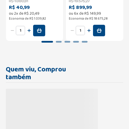
R$
1
.
080
,
81
R$
19
.
575
,
27
R$ 40,99
R$ 899,99
ou
2
x de
R$
20
,
49
ou
6
x de
R$
149
,
99
Economia de
R$ 1.039,82
Economia de
R$ 18.675,28
Quem viu, Comprou
também
Carregando...
Carregando...
Sal de Fruta Eno Limão com
Contrulive Solução Oral
2 Envelopes 5g
20ml
R$
5
,
29
Carregando...
Avise-me
ou
1
x de
R$
4
,
99