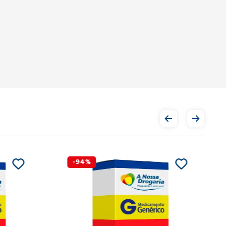
-
94
%