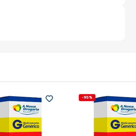
-
95
%