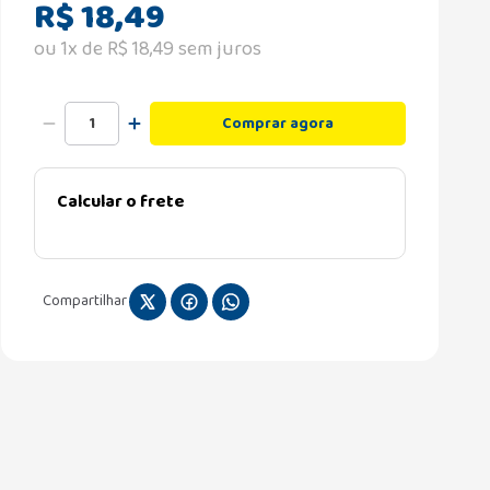
R$
18
,
49
ou
1
x de
R$
18
,
49
sem juros
Comprar agora
Calcular o frete
Compartilhar