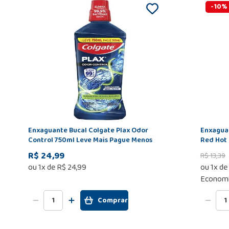
-
10
%
Enxaguante Bucal Colgate Plax Odor
Enxaguan
Control 750ml Leve Mais Pague Menos
Red Hot 
com 250
R$ 24,99
R$
13
,
39
ou
1
x de
R$
24
,
99
ou
1
x de
Economi
Comprar