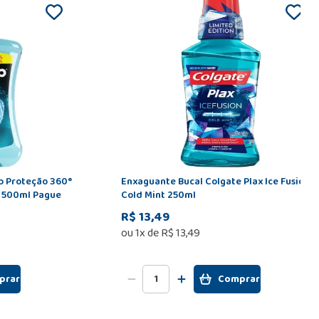
up Proteção 360°
Enxaguante Bucal Colgate Plax Ice Fusion
e 500ml Pague
Cold Mint 250ml
R$ 13,49
ou
1
x de
R$
13
,
49
prar
Comprar