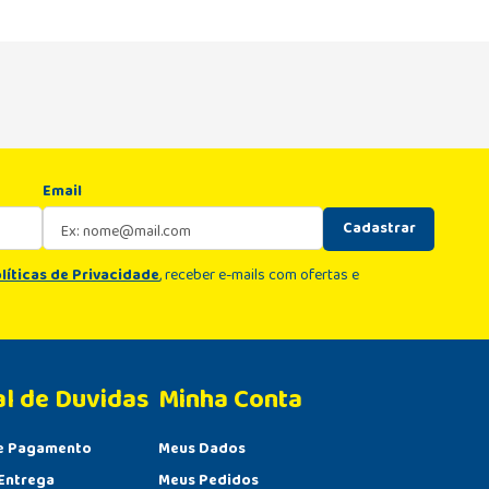
Email
Cadastrar
líticas de Privacidade
, receber e-mails com ofertas e
al de Duvidas
Minha Conta 
e Pagamento
Meus Dados
Entrega
Meus Pedidos