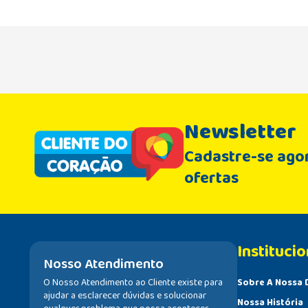
Newsletter
Cadastre-se agor
ofertas
Institucio
Nosso Atendimento
O Nosso Atendimento ao Cliente existe para
Sobre A Nossa 
ajudar a esclarecer dúvidas e solucionar
Nossa História