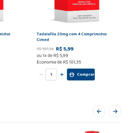
midos
Tadalafila 20mg com 4 Comprimidos
Cimed
R$ 5,99
R$
107
,
34
ou
1
x de
R$
5
,
99
Economia de
R$ 101,35
Comprar