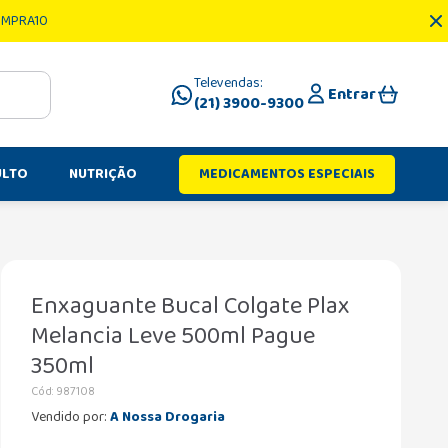
OMPRA10
Televendas:
Entrar
(21) 3900-9300
ULTO
NUTRIÇÃO
MEDICAMENTOS ESPECIAIS
Enxaguante Bucal Colgate Plax
Melancia Leve 500ml Pague
350ml
Cód
:
987108
Vendido por:
A Nossa Drogaria