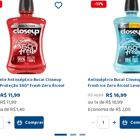
-
11
%
te Antisséptico Bucal Closeup
Antisséptico Bucal Close
Proteção 360° Fresh Zero Álcool
Fresh Ice Zero Álcool Lev
ml
350ml
R$ 11,99
R$ 16,99
R$
18
,
99
R$
11
,
99
ou
1
x de
R$
16
,
99
a de
R$ 1,40
Economia de
R$ 2,00
Comprar
Com