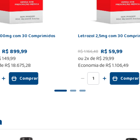
400mg com 30 Comprimidos
Letrozol 2,5mg com 30 Compri
R$ 899,99
R$ 59,99
R$
1
.
166
,
48
$
149
,
99
ou
2
x de
R$
29
,
99
de
R$ 18.675,28
Economia de
R$ 1.106,49
Comprar
Comprar
m