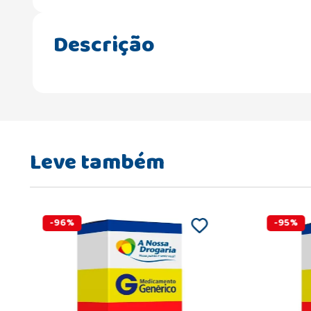
Descrição
Leve também
-
96
%
-
95
%