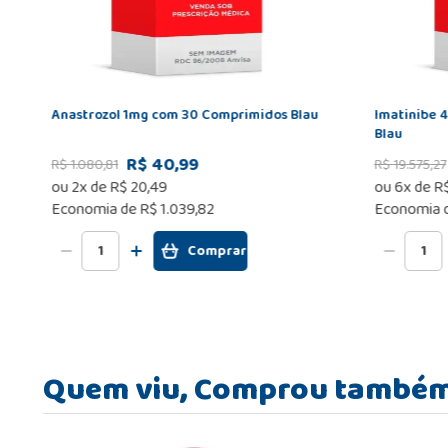
Anastrozol 1mg com 30 Comprimidos Blau
Imatinibe 
Blau
R$ 40,99
R$
1
.
080
,
81
R$
19
.
575
,
27
ou
2
x de
R$
20
,
49
ou
6
x de
R
Economia de
R$ 1.039,82
Economia 
Comprar
Quem viu, Comprou també