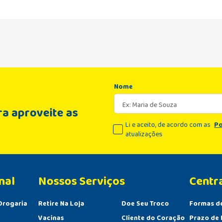
Nome
a aproveite as
Li e aceito, de acordo com as
Po
atualizações
nal
Centr
Drogaria
Retire Na Loja
Doe Seu Troco
Formas d
Vacinas
Cliente do Coração
Prazo de 