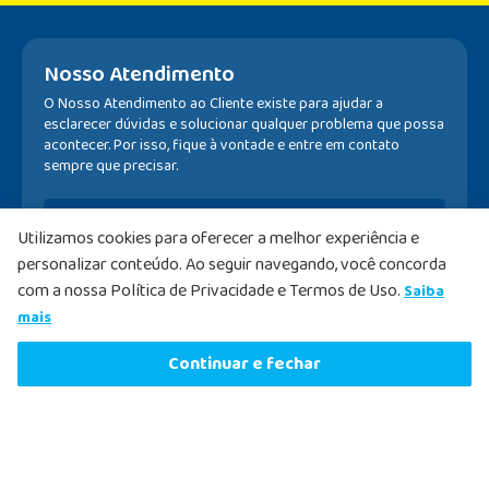
Nosso Atendimento
O Nosso Atendimento ao Cliente existe para ajudar a
esclarecer dúvidas e solucionar qualquer problema que possa
acontecer. Por isso, fique à vontade e entre em contato
sempre que precisar.
Fale com nosso farmacêutico.
Utilizamos cookies para oferecer a melhor experiência e
personalizar conteúdo. Ao seguir navegando, você concorda
Atendimento pelo Whatsapp
com a nossa Política de Privacidade e Termos de Uso.
Saiba
mais
Produto Indisponível
Continuar e fechar
Institucional
Nossos Serviços
Sobre A Nossa Drogaria
Central de Dúvidas
Nossa História
Retire Na Loja