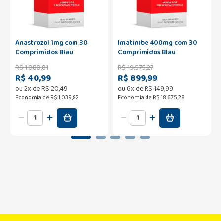
Anastrozol 1mg com 30
Imatinibe 400mg com 30
Comprimidos Blau
Comprimidos Blau
R$
1
.
080
,
81
R$
19
.
575
,
27
R$ 40,99
R$ 899,99
ou
2
x de
R$
20
,
49
ou
6
x de
R$
149
,
99
Economia de
R$ 1.039,82
Economia de
R$ 18.675,28