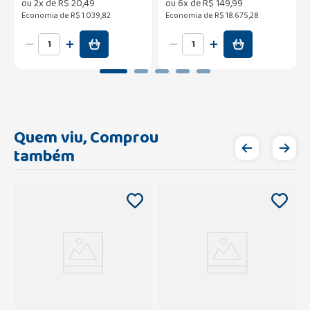
ou
2
x de
R$
20
,
49
ou
6
x de
R$
149
,
99
Economia de
R$ 1.039,82
Economia de
R$ 18.675,28
Quem viu, Comprou
também