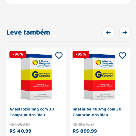
Leve também
-
96
%
-
95
%
Anastrozol 1mg com 30
Imatinibe 400mg com 30
Comprimidos Blau
Comprimidos Blau
R$
1
.
080
,
81
R$
19
.
575
,
27
R$ 40,99
R$ 899,99