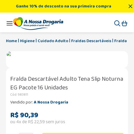
Ganhe 10% de desconto na sua primeira compra
Higiene
Cuidado Adulto
Fraldas Descartáveis
Fralda De
Fralda Descartável Adulto Tena Slip Noturna
EG Pacote 16 Unidades
Cód
:
983811
Vendido por:
A Nossa Drogaria
R$
90
,
39
ou
4
x de
R$
22
,
59
sem juros