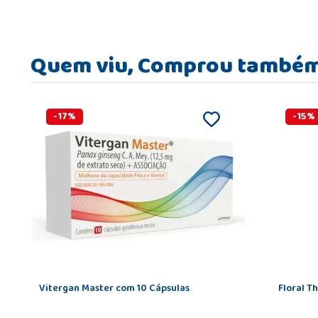
Quem viu, Comprou també
-
17
%
-
15
%
Vitergan Master com 10 Cápsulas
Floral T