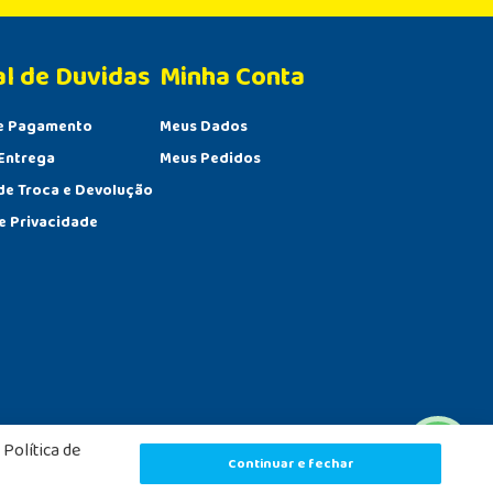
al de Duvidas
Minha Conta 
e Pagamento
Meus Dados
Entrega
Meus Pedidos
 de Troca e Devolução
de Privacidade
Política de
80.175.841
Continuar e fechar
Powered by
Developed by