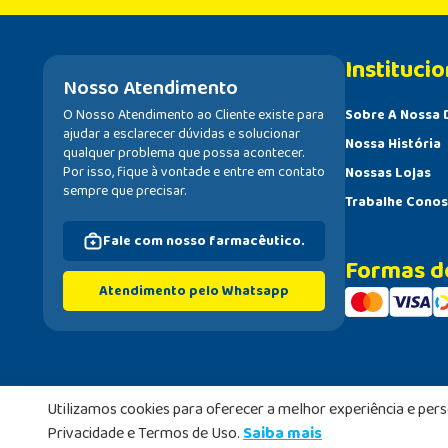
Institucio
Nosso Atendimento
O Nosso Atendimento ao Cliente existe para
Sobre A Nossa 
ajudar a esclarecer dúvidas e solucionar
Nossa História
qualquer problema que possa acontecer.
Por isso, fique à vontade e entre em contato
Nossas Lojas
sempre que precisar.
Trabalhe Cono
Fale com nosso farmacêutico.
Formas d
Atendimento pelo Whatsapp
Utilizamos cookies para oferecer a melhor experiência e per
A Nossa Drogaria de Caxias | Rua José de Alvarenga, n° 378 - 
Privacidade e Termos de Uso.
Saiba mais