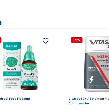
m
-
4
%
hérapi Foco Fit 30ml
Vitasay 50+ AZ Homem + 
Comprimidos