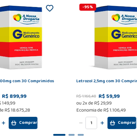
-
95
%
400mg com 30 Comprimidos
Letrozol 2,5mg com 30 Compri
R$ 899,99
R$ 59,99
R$
1
.
166
,
48
$
149
,
99
ou
2
x de
R$
29
,
99
de
R$ 18.675,28
Economia de
R$ 1.106,49
Comprar
Comprar