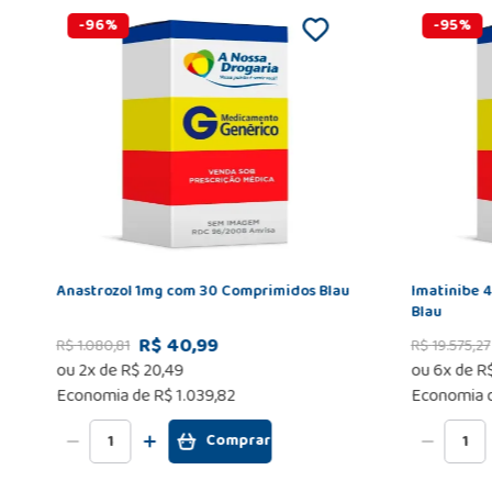
-
96
%
-
95
%
Anastrozol 1mg com 30 Comprimidos Blau
Imatinibe 
Blau
R$ 40,99
R$
1
.
080
,
81
R$
19
.
575
,
27
ou
2
x de
R$
20
,
49
ou
6
x de
R
Economia de
R$ 1.039,82
Economia 
Comprar