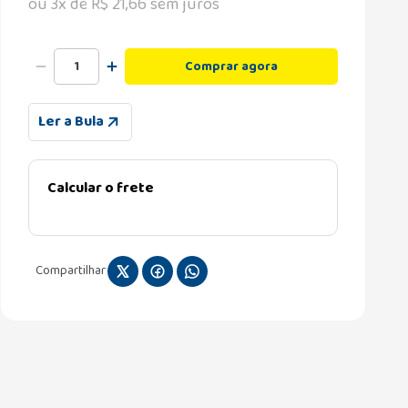
ou
3
x de
R$
21
,
66
sem juros
Comprar agora
Ler a Bula
Calcular o frete
Compartilhar