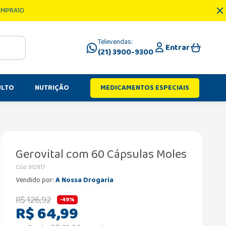
OMPRA10
Televendas:
Entrar
(21) 3900-9300
ULTO
NUTRIÇÃO
MEDICAMENTOS ESPECIAIS
Gerovital com 60 Cápsulas Moles
Cód
:
912917
Vendido por:
A Nossa Drogaria
R$
126
,
92
-
49%
R$
64
,
99