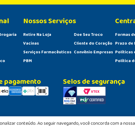
nal
Centr
Drogaria
Retire Na Loja
Doe Seu Troco
Formas d
Vacinas
Cliente do Coração
Prazo de 
Serviços Farmacêuticos
Convênio Empresas
Políticas
sco
PBM
Política 
e pagamento
Selos de segurança
sonalizar conteúdo. Ao seguir navegando, você concorda com a nossa 
Duque de Caxias - RJ - CEP: 25020-140 | CNPJ: 28.763.118/0001-90 | Inscrição Estadual: 