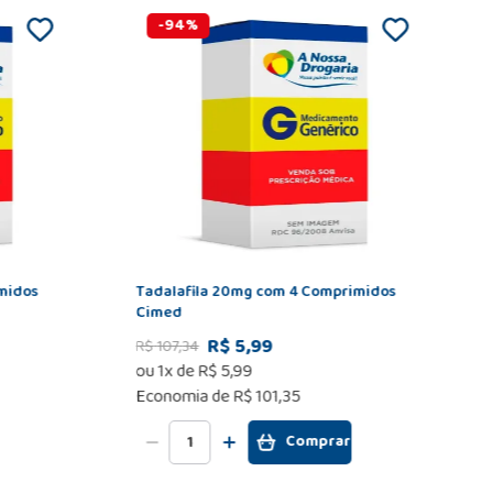
-
94
%
midos
Tadalafila 20mg com 4 Comprimidos
Cimed
R$ 5,99
R$
107
,
34
ou
1
x de
R$
5
,
99
Economia de
R$ 101,35
Comprar