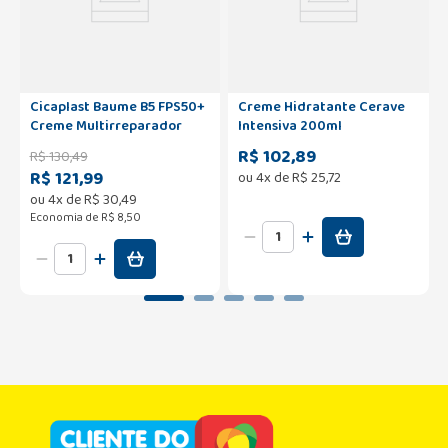
Cicaplast Baume B5 FPS50+
Creme Hidratante Cerave
Creme Multirreparador
Intensiva 200ml
40ml
R$ 102,89
R$
130
,
49
R$ 121,99
ou
4
x de
R$
25
,
72
ou
4
x de
R$
30
,
49
Economia de
R$ 8,50