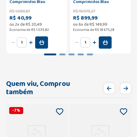
Comprimidos Blau
Comprimidos Blau
R$
1
.
080
,
81
R$
19
.
575
,
27
R$ 40,99
R$ 899,99
ou
2
x de
R$
20
,
49
ou
6
x de
R$
149
,
99
Economia de
R$ 1.039,82
Economia de
R$ 18.675,28
Quem viu, Comprou
também
-
7
%