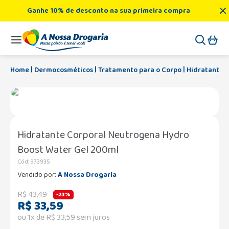
Ganhe 10% de desconto na sua primeira compra
Dermocosméticos
Tratamento para o Corpo
Hidratante 
Hidratante Corporal Neutrogena Hydro
Boost Water Gel 200ml
Cód
:
973935
Vendido por:
A Nossa Drogaria
R$
43
,
49
-
23%
R$
33
,
59
ou
1
x de
R$
33
,
59
sem juros