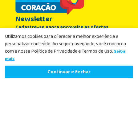
Newsletter
Cadastre-se agora aproveite as ofertas
Nome
Utilizamos cookies para oferecer a melhor experiência e
personalizar conteúdo. Ao seguir navegando, você concorda
com a nossa Política de Privacidade e Termos de Uso.
Saiba
Email
R$
43
,
49
-
23%
mais
R$
33
,
59
Comprar agora
Continuar e fechar
ou
1
x
de
R$
33
,
59
sem juros
Li e aceito, de acordo com as
Políticas de
Privacidade
, receber e-mails com ofertas e
atualizações
Cadastrar