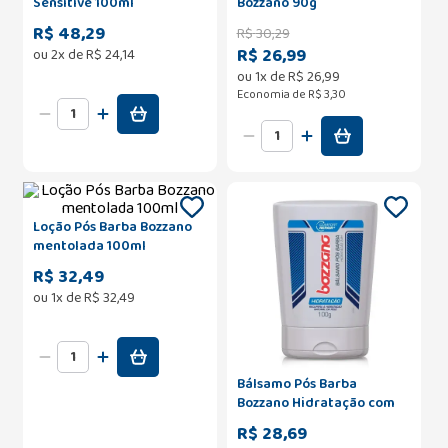
Sensitive 100ml
Bozzano 90g
R$ 48,29
R$
30
,
29
R$ 26,99
ou
2
x de
R$
24
,
14
ou
1
x de
R$
26
,
99
Economia de
R$ 3,30
Loção Pós Barba Bozzano
mentolada 100ml
R$ 32,49
ou
1
x de
R$
32
,
49
Bálsamo Pós Barba
Bozzano Hidratação com
100g
R$ 28,69