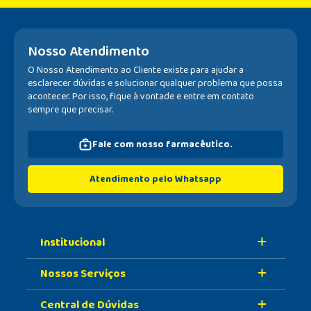
Nosso Atendimento
O Nosso Atendimento ao Cliente existe para ajudar a
esclarecer dúvidas e solucionar qualquer problema que possa
acontecer. Por isso, fique à vontade e entre em contato
sempre que precisar.
Fale com nosso farmacêutico.
Atendimento pelo Whatsapp
Institucional
Nossos Serviços
Sobre A Nossa Drogaria
Central de Dúvidas
Nossa História
Retire Na Loja