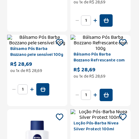
ou
1
x de
R$
28
,
69
Bálsamo Pós Barba
Bálsamo Pós Barba
Bozzano pele sensível 100g
Bozzano Refrescante com
R$ 28,69
100g
R$ 28,69
ou
1
x de
R$
28
,
69
ou
1
x de
R$
28
,
69
Loção Pós-Barba Nivea
Silver Protect 100ml