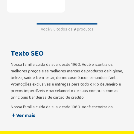
Você viu todos os
9
produtos
Texto SEO
Nossa família cuida da sua, desde 1960. Você encontra os
melhores preços e as melhores marcas de produtos de higiene,
beleza, saúde, bem-estar, dermocosméticos e mundo infantil.
Promoções exclusivas e entregas para todo o Rio de Janeiro e
preços imperdíveis e parcelamento de suas compras com as
principais bandeiras de cartão de crédito.
Nossa família cuida da sua, desde 1960. Você encontra os
melhores preços e as melhores marcas de produtos de higiene,
Ver mais
beleza, saúde, bem-estar, dermocosméticos e mundo infantil.
Promoções exclusivas e entregas para todo o Rio de Janeiro e
preços imperdíveis e parcelamento de suas compras com as