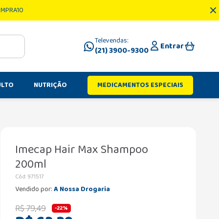
OMPRA10
Televendas:
Entrar
(21) 3900-9300
ULTO
NUTRIÇÃO
MEDICAMENTOS ESPECIAIS
Imecap Hair Max Shampoo
200ml
Cód
:
971517
Vendido por:
A Nossa Drogaria
R$
79
,
49
-
22%