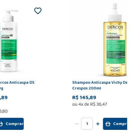
rcos Anticaspa DS
Shampoo Anticaspa Vichy Derco
0g
Crespos 200ml
,89
R$ 145,89
ou
4
x de
R$
36
,
47
3,80
Comprar
Comprar