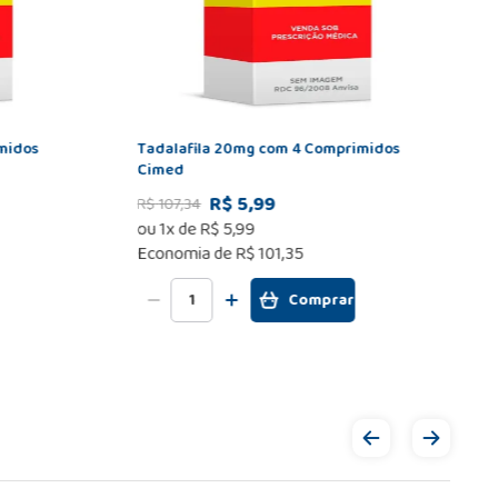
midos
Tadalafila 20mg com 4 Comprimidos
Cimed
R$ 5,99
R$
107
,
34
ou
1
x de
R$
5
,
99
Economia de
R$ 101,35
Comprar