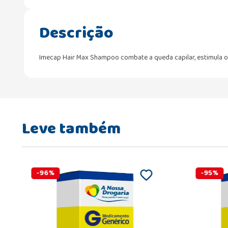
Descrição
Imecap Hair Max Shampoo combate a queda capilar, estimula o c
Leve também
-
96
%
-
95
%