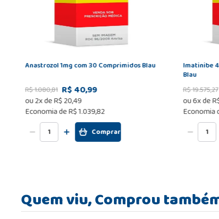
Anastrozol 1mg com 30 Comprimidos Blau
Imatinibe 
Blau
R$ 40,99
R$
1
.
080
,
81
R$
19
.
575
,
27
ou
2
x de
R$
20
,
49
ou
6
x de
R
Economia de
R$ 1.039,82
Economia 
Comprar
Quem viu, Comprou també