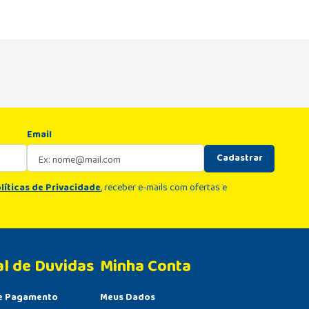
Email
Cadastrar
líticas de Privacidade
, receber e-mails com ofertas e
al de Duvidas
Minha Conta 
e Pagamento
Meus Dados