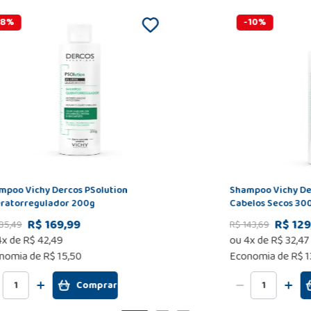
8
%
-
10
%
mpoo Vichy Dercos PSolution
Shampoo Vichy De
ratorregulador 200g
Cabelos Secos 30
R$ 169,99
R$ 129
85
,
49
R$
143
,
69
4
x de
R$
42
,
49
ou
4
x de
R$
32
,
47
nomia de
R$ 15,50
Economia de
R$ 1
Comprar