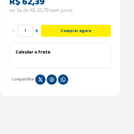
R$
62
,
39
ou
3
x de
R$
20
,
79
sem juros
Comprar agora
Calcular o frete
Compartilhar