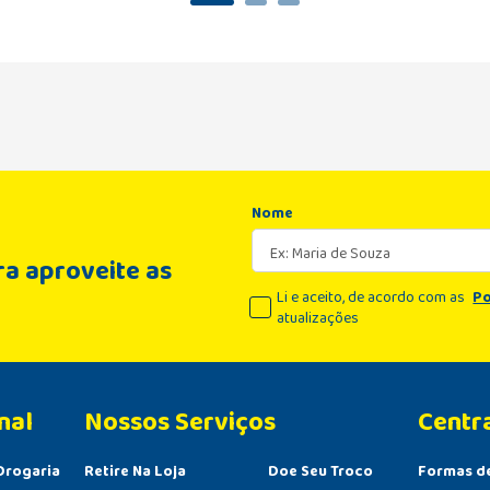
Nome
a aproveite as
Li e aceito, de acordo com as
Po
atualizações
nal
Centr
Drogaria
Retire Na Loja
Doe Seu Troco
Formas d