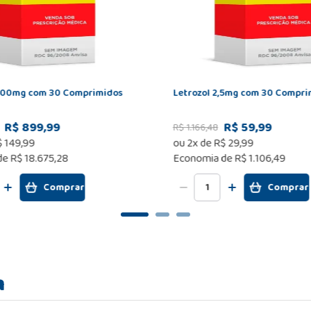
400mg com 30 Comprimidos
Letrozol 2,5mg com 30 Compri
R$ 899,99
R$ 59,99
R$
1
.
166
,
48
$
149
,
99
ou
2
x de
R$
29
,
99
de
R$ 18.675,28
Economia de
R$ 1.106,49
Comprar
Comprar
m