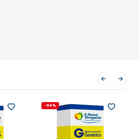
-
94
%