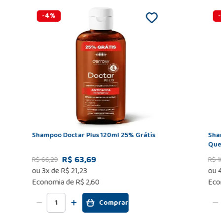
-
4
%
-
Shampoo Doctar Plus 120ml 25% Grátis
Sha
Que
R$ 63,69
R$
66
,
29
R$
1
ou
3
x de
R$
21
,
23
ou
Economia de
R$ 2,60
Eco
Comprar