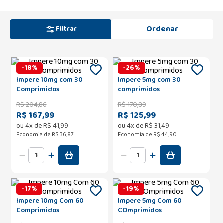
Filtrar
-
18
%
-
26
%
Impere 10mg com 30
Impere 5mg com 30
Comprimidos
comprimidos
R$
204
,
86
R$
170
,
89
R$ 167,99
R$ 125,99
ou
4
x de
R$
41
,
99
ou
4
x de
R$
31
,
49
Economia de
R$ 36,87
Economia de
R$ 44,90
-
17
%
-
19
%
Impere 10mg Com 60
Impere 5mg Com 60
Comprimidos
COmprimidos