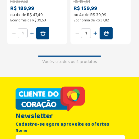
R$
229
,
52
R$
197
,
81
R$ 189,99
R$ 159,99
ou
4
x de
R$
47
,
49
ou
4
x de
R$
39
,
99
Economia de
R$ 39,53
Economia de
R$ 37,82
Você viu todos os
4
produtos
Newsletter
Cadastre-se agora aproveite as ofertas
Nome