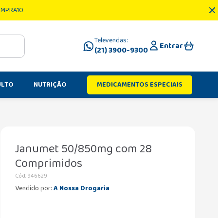
OMPRA10
Televendas:
Entrar
(21) 3900-9300
ULTO
NUTRIÇÃO
MEDICAMENTOS ESPECIAIS
Janumet 50/850mg com 28
Comprimidos
Cód
:
946629
Vendido por:
A Nossa Drogaria