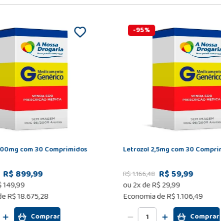
-
95
%
400mg com 30 Comprimidos
Letrozol 2,5mg com 30 Compri
R$ 899,99
R$ 59,99
R$
1
.
166
,
48
$
149
,
99
ou
2
x de
R$
29
,
99
de
R$ 18.675,28
Economia de
R$ 1.106,49
Comprar
Comprar