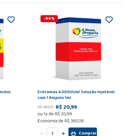
-
94
%
midos
Eritromax 4.000UI/ml Solução Injetável
com 1 Ampola 1ml
R$ 20,99
R$
381
,
17
ou
1
x de
R$
20
,
99
Economia de
R$ 360,18
Comprar