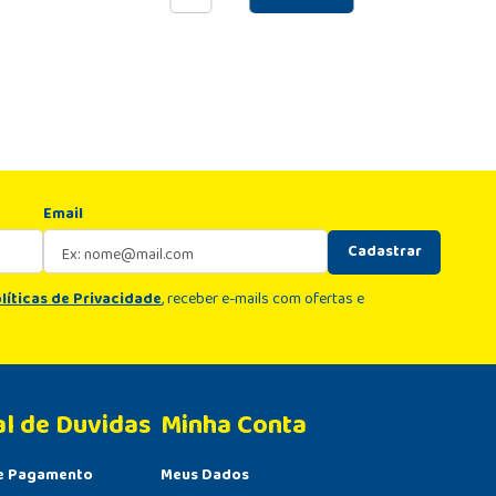
Email
Cadastrar
líticas de Privacidade
, receber e-mails com ofertas e
al de Duvidas
Minha Conta 
e Pagamento
Meus Dados