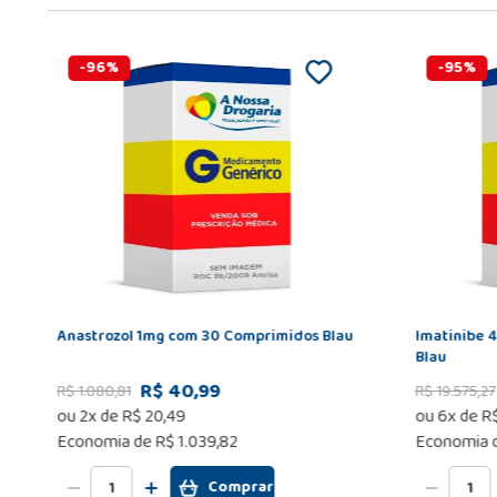
-
96
%
-
95
%
Anastrozol 1mg com 30 Comprimidos Blau
Imatinibe 
Blau
R$ 40,99
R$
1
.
080
,
81
R$
19
.
575
,
27
ou
2
x de
R$
20
,
49
ou
6
x de
R
Economia de
R$ 1.039,82
Economia 
Comprar