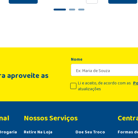
Nome
a aproveite as
Li e aceito, de acordo com as
Po
atualizações
nal
Centr
Drogaria
Retire Na Loja
Doe Seu Troco
Formas d