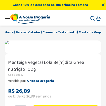
Ganhe 10% de desconto na sua primeira compra
Beleza
Cabelos
Creme de Tratamento
Manteiga Vegetal
Manteiga Vegetal Lola Be(m)dita Ghee
nutrição 100g
Cód
:
968822
Vendido por:
A Nossa Drogaria
R$
26
,
89
ou
1
x de
R$
26
,
89
sem juros