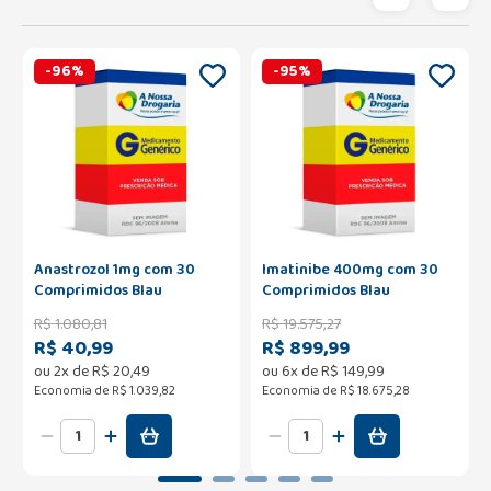
-
96
%
-
95
%
Anastrozol 1mg com 30
Imatinibe 400mg com 30
Comprimidos Blau
Comprimidos Blau
R$
1
.
080
,
81
R$
19
.
575
,
27
R$ 40,99
R$ 899,99
ou
2
x de
R$
20
,
49
ou
6
x de
R$
149
,
99
Economia de
R$ 1.039,82
Economia de
R$ 18.675,28