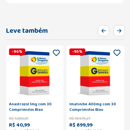
Leve também
-
96
%
-
95
%
Anastrozol 1mg com 30
Imatinibe 400mg com 30
Comprimidos Blau
Comprimidos Blau
R$
1
.
080
,
81
R$
19
.
575
,
27
R$ 40,99
R$ 899,99