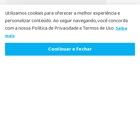
Cadastre-se agora aproveite as ofertas
Nome
Utilizamos cookies para oferecer a melhor experiência e
personalizar conteúdo. Ao seguir navegando, você concorda
com a nossa Política de Privacidade e Termos de Uso.
Saiba
Email
mais
Produto Indisponível
Continuar e fechar
Li e aceito, de acordo com as
Políticas de
Privacidade
, receber e-mails com ofertas e
atualizações
Cadastrar
Nosso Atendimento
O Nosso Atendimento ao Cliente existe para ajudar a
esclarecer dúvidas e solucionar qualquer problema que possa