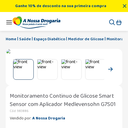
Ganhe 10% de desconto na sua primeira compra
Saúde
Espaço Diabético
Medidor de Glicose
Monitorame
Monitoramento Continuo de Glicose Smart
Sensor com Aplicador Medlevensohn G7S01
Cód
:
983886
Vendido por:
A Nossa Drogaria