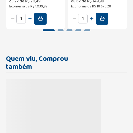
ou
2
x de
R$
20
,
49
ou
6
x de
R$
149
,
99
Economia de
R$ 1.039,82
Economia de
R$ 18.675,28
Quem viu, Comprou
também
-
22
%
-
14
%