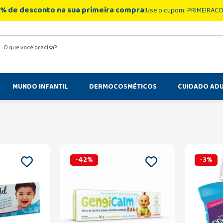
% de desconto na sua primeira compra
Use o cupom: PRIMEIRAC
você precisa?
MUNDO INFANTIL
DERMOCOSMÉTICOS
CUIDADO AD
-
42
%
-
3
%