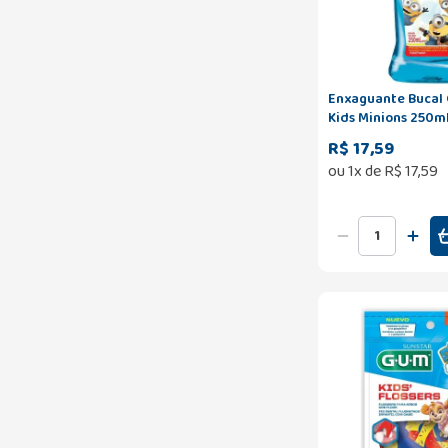
Enxaguante Bucal 
Kids Minions 250m
R$ 17,59
ou
1
x de
R$
17
,
59