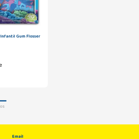
 Infantil Gum Flosser
e
os
Email