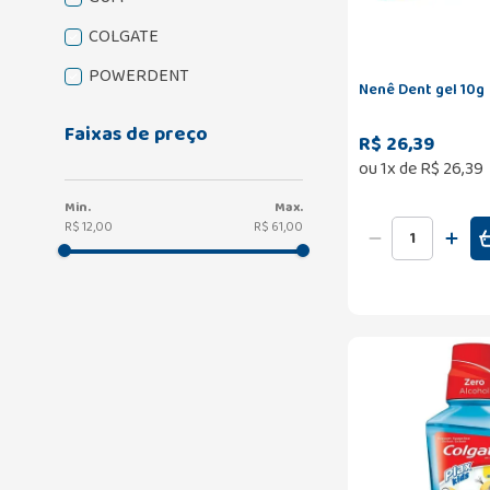
COLGATE
POWERDENT
Nenê Dent gel 10g
PLAX
Faixas de preço
R$ 26,39
NENE-DENT
ou
1
x de
R$
26
,
39
GENGICALM
R$ 12,00
R$ 61,00
GENGI BABY