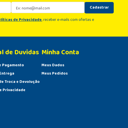
Cadastrar
líticas de Privacidade
, receber e-mails com ofertas e
al de Duvidas
Minha Conta 
e Pagamento
Meus Dados
Entrega
Meus Pedidos
 de Troca e Devolução
de Privacidade