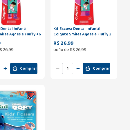
 Dental Infantil
Kit Escova Dental Infantil
iles Agnes e Fluffy +6
Colgate Smiles Agnes e Fluffy 2
2 Unidades
a 5 Anos com 2 Unidades
9
R$ 26,99
$
26
,
99
ou
1
x de
R$
26
,
99
Comprar
Comprar