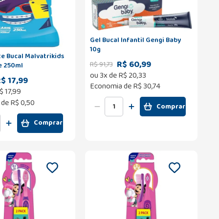
Gel Bucal Infantil Gengi Baby
10g
e Bucal Malvatrikids
R$ 60,99
R$
91
,
73
ue 250ml
ou
3
x de
R$
20
,
33
$ 17,99
Economia de
R$ 30,74
$
17
,
99
 de
R$ 0,50
Comprar
Comprar