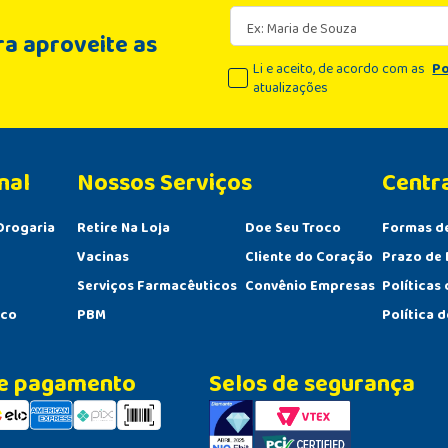
a aproveite as
Li e aceito, de acordo com as
Po
atualizações
nal
Centr
Drogaria
Retire Na Loja
Doe Seu Troco
Formas d
Vacinas
Cliente do Coração
Prazo de 
Serviços Farmacêuticos
Convênio Empresas
Políticas
sco
PBM
Política 
e pagamento
Selos de segurança