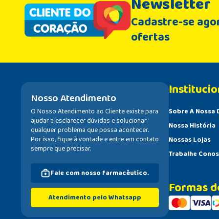
Newsletter
Cadastre-se agor
ofertas
Institucio
Nosso Atendimento
O Nosso Atendimento ao Cliente existe para
Sobre A Nossa 
ajudar a esclarecer dúvidas e solucionar
Nossa História
qualquer problema que possa acontecer.
Por isso, fique à vontade e entre em contato
Nossas Lojas
sempre que precisar.
Trabalhe Cono
Fale com nosso farmacêutico.
Formas d
Atendimento pelo Whatsapp