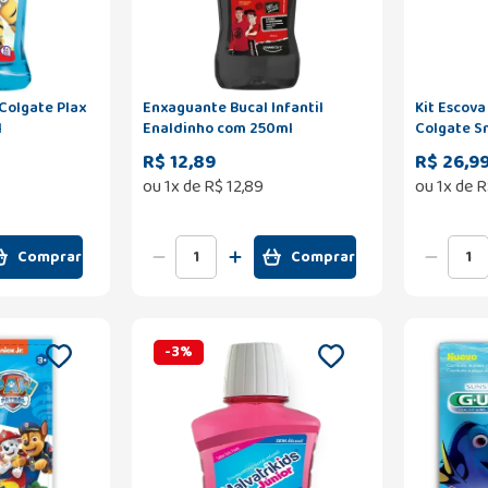
Colgate Plax
Enxaguante Bucal Infantil
Kit Escova
l
Enaldinho com 250ml
Colgate Sm
Anos com 
R$ 12,89
R$ 26,9
ou
1
x de
R$
12
,
89
ou
1
x de
R
Comprar
Comprar
-
3
%