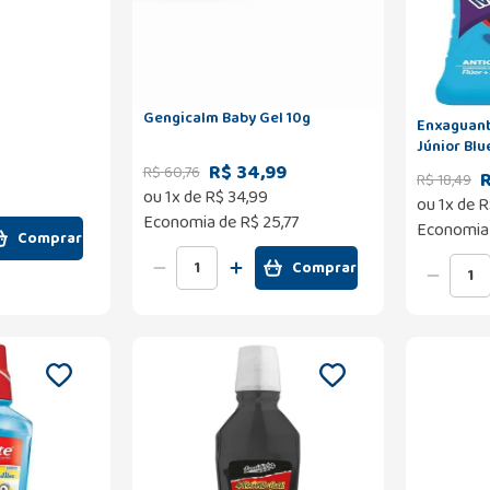
Gengicalm Baby Gel 10g
Enxaguant
Júnior Bl
R$ 34,99
R$
60
,
76
R
R$
18
,
49
ou
1
x de
R$
34
,
99
ou
1
x de
R
Economia de
R$ 25,77
Economia
Comprar
Comprar