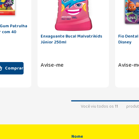
l Gum Patrulha
r com 40
Enxaguante Bucal Malvatrikids
Fio Dental
Júnior 250ml
Disney
Avise-me
Avise-m
Comprar
Você viu todos os
11
produt
Nome