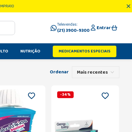
OMPRA10
Televendas:
Entrar
(21) 3900-9300
ULTO
NUTRIÇÃO
MEDICAMENTOS ESPECIAIS
Mais recentes
-
34
%