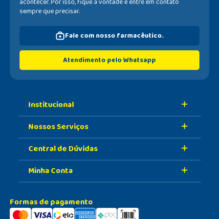
acontecer. Por isso, fique à vontade e entre em contato
sempre que precisar.
Fale com nosso farmacêutico.
Atendimento pelo Whatsapp
Institucional
Nossos Serviços
Sobre A Nossa Drogaria
Central de Dúvidas
Nossa História
Retire Na Loja
Nossas Lojas
Minha Conta
Vacinas
Formas de Pagamento
Trabalhe Conosco
Serviços Farmacêuticos
Prazo de Entrega
Meus Dados
Formas de pagamento
PBM
Política de Trocas e Devolução
Meus Pedidos