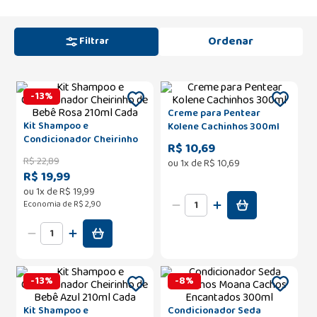
Filtrar
-
13
%
Creme para Pentear
Kit Shampoo e
Kolene Cachinhos 300ml
Condicionador Cheirinho
R$ 10,69
de Bebê Rosa 210ml Cada
R$
22
,
89
ou
1
x de
R$
10
,
69
R$ 19,99
ou
1
x de
R$
19
,
99
Economia de
R$ 2,90
-
13
%
-
8
%
Kit Shampoo e
Condicionador Seda