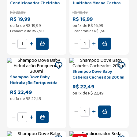
Condicionador Cheirinho
Juntinhos Moana Cachos
de Bebê Azul 210ml Cada
Encantados 300ml
R$
22
,
89
R$
18
,
49
R$ 19,99
R$ 16,99
ou
1
x de
R$
19
,
99
ou
1
x de
R$
16
,
99
Economia de
R$ 2,90
Economia de
R$ 1,50
Shampoo Dove Baby
Shampoo Dove Baby
Cabelos Cacheados 200ml
Hidratação Enriquecida
R$ 22,49
200ml
R$ 22,49
ou
1
x de
R$
22
,
49
ou
1
x de
R$
22
,
49