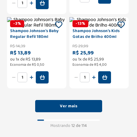
-
3
%
-
13
%
Shampoo Johnson's Baby
Shampoo Johnson's Kids
Regular Refil 180ml
Gotas de Brilho 400ml
R$
14
,
39
R$
29
,
99
R$ 13,89
R$ 25,99
ou
1
x de
R$
13
,
89
ou
1
x de
R$
25
,
99
Economia de
R$ 0,50
Economia de
R$ 4,00
Mostrando
12 de 114