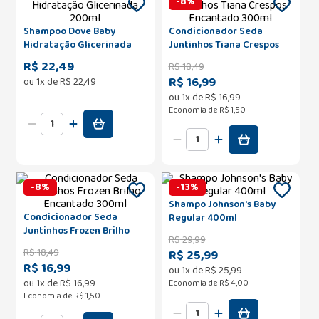
-
8
%
Shampoo Dove Baby
Condicionador Seda
Hidratação Glicerinada
Juntinhos Tiana Crespos
200ml
Encantado 300ml
R$ 22,49
R$
18
,
49
R$ 16,99
ou
1
x de
R$
22
,
49
ou
1
x de
R$
16
,
99
Economia de
R$ 1,50
-
8
%
-
13
%
Shampo Johnson's Baby
Condicionador Seda
Regular 400ml
Juntinhos Frozen Brilho
R$
29
,
99
Encantado 300ml
R$
18
,
49
R$ 25,99
R$ 16,99
ou
1
x de
R$
25
,
99
ou
1
x de
R$
16
,
99
Economia de
R$ 4,00
Economia de
R$ 1,50