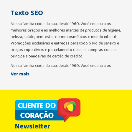
Texto SEO
Nossa família cuida da sua, desde 1960. Você encontra os
melhores preços e as melhores marcas de produtos de higiene,
beleza, saúde, bem-estar, dermocosméticos e mundo infantil.
Promoções exclusivas e entregas para todo o Rio de Janeiro e
preços imperdíveis e parcelamento de suas compras com as
principais bandeiras de cartão de crédito.
Nossa família cuida da sua, desde 1960. Você encontra os
melhores preços e as melhores marcas de produtos de higiene,
Ver mais
beleza, saúde, bem-estar, dermocosméticos e mundo infantil.
Promoções exclusivas e entregas para todo o Rio de Janeiro e
preços imperdíveis e parcelamento de suas compras com as
principais bandeiras de cartão de crédito.
Newsletter