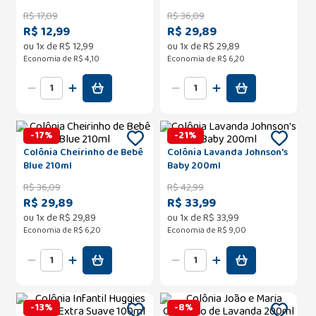
R$
17
,
09
R$
36
,
09
R$ 12,99
R$ 29,89
ou
1
x de
R$
12
,
99
ou
1
x de
R$
29
,
89
Economia de
R$ 4,10
Economia de
R$ 6,20
-
17
%
-
21
%
Colônia Cheirinho de Bebê
Colônia Lavanda Johnson's
Blue 210ml
Baby 200ml
R$
36
,
09
R$
42
,
99
R$ 29,89
R$ 33,99
ou
1
x de
R$
29
,
89
ou
1
x de
R$
33
,
99
Economia de
R$ 6,20
Economia de
R$ 9,00
-
13
%
-
8
%