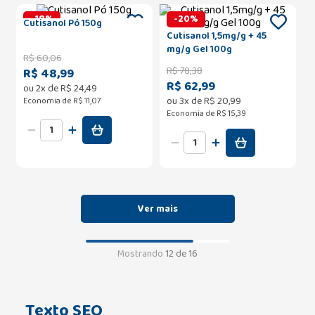
-
18
%
-
20
%
Cutisanol Pó 150g
Cutisanol 1,5mg/g + 45
mg/g Gel 100g
R$
60
,
06
R$
78
,
38
R$ 48,99
R$ 62,99
ou
2
x de
R$
24
,
49
ou
3
x de
R$
20
,
99
Economia de
R$ 11,07
Economia de
R$ 15,39
Mostrando
12 de 16
Texto SEO