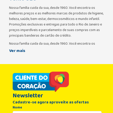
Nossa família cuida da sua, desde 1960. Você encontra os
melhores preços e as melhores marcas de produtos de higiene,
beleza, saúde, bem-estar, dermocosméticos e mundo infantil.
Promoções exclusivas e entregas para todo o Rio de Janeiro e
preços imperdíveis e parcelamento de suas compras com as
principais bandeiras de cartão de crédito.
Nossa família cuida da sua, desde 1960. Você encontra os
melhores preços e as melhores marcas de produtos de higiene,
Ver mais
beleza, saúde, bem-estar, dermocosméticos e mundo infantil.
Promoções exclusivas e entregas para todo o Rio de Janeiro e
preços imperdíveis e parcelamento de suas compras com as
principais bandeiras de cartão de crédito.
Newsletter
Cadastre-se agora aproveite as ofertas
Nome