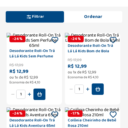
Filtrar
-
24
%
-
24
%
Desodorante Roll-On Trá
Desodorante Roll-On Trá
Lá Lá Kids Bom de Bola
Lá Lá Kids Sem Perfume
65ml
R$
17
,
09
65ml
R$
17
,
09
R$ 12,99
R$ 12,99
ou
1
x de
R$
12
,
99
ou
1
x de
R$
12
,
99
Economia de
R$ 4,10
Economia de
R$ 4,10
-
24
%
-
17
%
Desodorante Roll-On Trá
Colônia Cheirinho de Bebê
Lá Lá Kids Aventura 65ml
Rosa 210ml