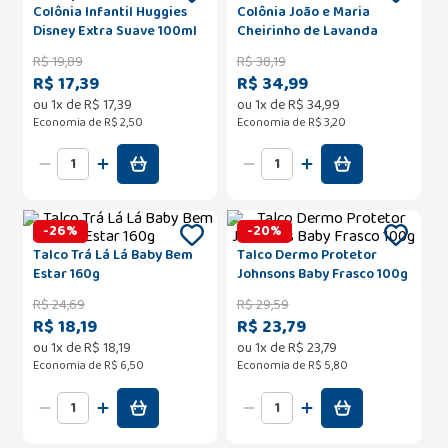
Colônia Infantil Huggies
Colônia João e Maria
Disney Extra Suave 100ml
Cheirinho de Lavanda
200ml
R$
19
,
89
R$
38
,
19
R$ 17,39
R$ 34,99
ou
1
x de
R$
17
,
39
ou
1
x de
R$
34
,
99
Economia de
R$ 2,50
Economia de
R$ 3,20
-
26
%
-
20
%
Talco Trá Lá Lá Baby Bem
Talco Dermo Protetor
Estar 160g
Johnsons Baby Frasco 100g
R$
24
,
69
R$
29
,
59
R$ 18,19
R$ 23,79
ou
1
x de
R$
18
,
19
ou
1
x de
R$
23
,
79
Economia de
R$ 6,50
Economia de
R$ 5,80