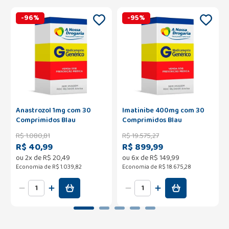
-
96
%
-
95
%
Anastrozol 1mg com 30
Imatinibe 400mg com 30
Comprimidos Blau
Comprimidos Blau
R$
1
.
080
,
81
R$
19
.
575
,
27
R$ 40,99
R$ 899,99
ou
2
x de
R$
20
,
49
ou
6
x de
R$
149
,
99
Economia de
R$ 1.039,82
Economia de
R$ 18.675,28