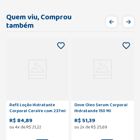
Quem viu, Comprou
também
Refil Loção Hidratante
Dove Oleo Serum Corporal
Corporal CeraVe com 237ml
Hidratande 150 Ml
R$ 84,89
R$ 51,39
ou
4
x de
R$
21
,
22
ou
2
x de
R$
25
,
69