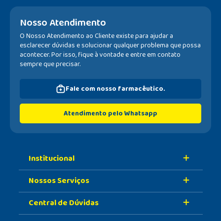
Nosso Atendimento
O Nosso Atendimento ao Cliente existe para ajudar a
esclarecer dúvidas e solucionar qualquer problema que possa
acontecer. Por isso, fique à vontade e entre em contato
sempre que precisar.
Fale com nosso farmacêutico.
Atendimento pelo Whatsapp
Institucional
Nossos Serviços
Sobre A Nossa Drogaria
Central de Dúvidas
Nossa História
Retire Na Loja