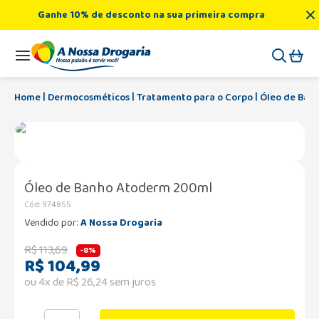
Ganhe 10% de desconto na sua primeira compra
Dermocosméticos
Tratamento para o Corpo
Óleo de Ban
Óleo de Banho Atoderm 200ml
Cód
:
974855
Vendido por:
A Nossa Drogaria
R$
113
,
69
-
8%
R$
104
,
99
ou
4
x de
R$
26
,
24
sem juros