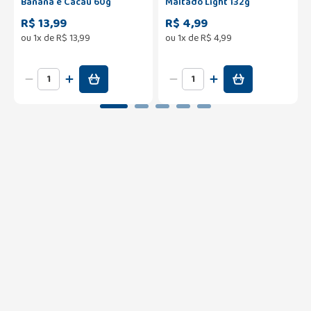
Banana e Cacau 60g
Maltado Light 132g
R$ 13,99
R$ 4,99
ou
1
x de
R$
13
,
99
ou
1
x de
R$
4
,
99