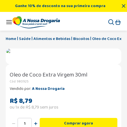
Ganhe 10% de desconto na sua primeira compra
Saúde
Alimentos e Bebidas
Biscoitos
Oleo de Coco Extr
Oleo de Coco Extra Virgem 30ml
Cód
:
980925
Vendido por:
A Nossa Drogaria
R$
8
,
79
ou
1
x de
R$
8
,
79
sem juros
Comprar agora