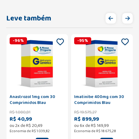
Leve também
-
96
%
-
95
%
Anastrozol 1mg com 30
Imatinibe 400mg com 30
Comprimidos Blau
Comprimidos Blau
R$
1
.
080
,
81
R$
19
.
575
,
27
R$ 40,99
R$ 899,99
ou
2
x de
R$
20
,
49
ou
6
x de
R$
149
,
99
Economia de
R$ 1.039,82
Economia de
R$ 18.675,28