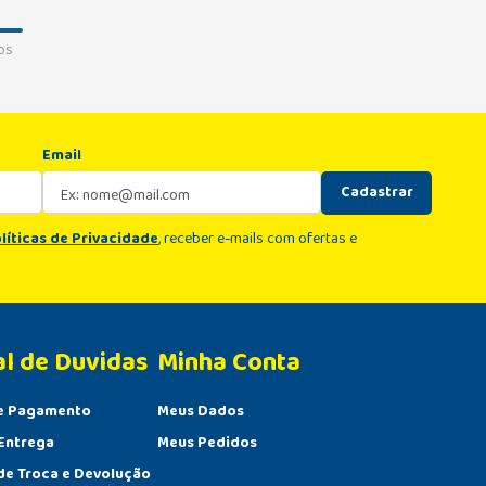
os
Email
Cadastrar
líticas de Privacidade
, receber e-mails com ofertas e
al de Duvidas
Minha Conta 
e Pagamento
Meus Dados
Entrega
Meus Pedidos
 de Troca e Devolução