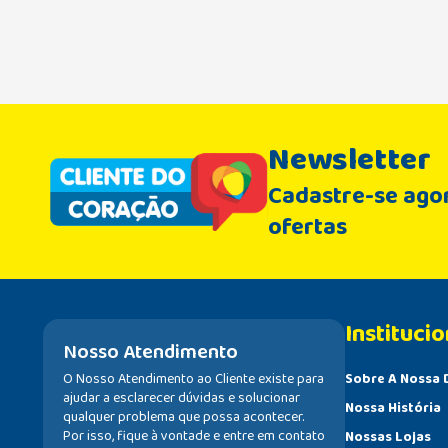
Newsletter
Cadastre-se agor
ofertas
Institucio
Nosso Atendimento
O Nosso Atendimento ao Cliente existe para
Sobre A Nossa 
ajudar a esclarecer dúvidas e solucionar
Nossa História
qualquer problema que possa acontecer.
Por isso, fique à vontade e entre em contato
Nossas Lojas