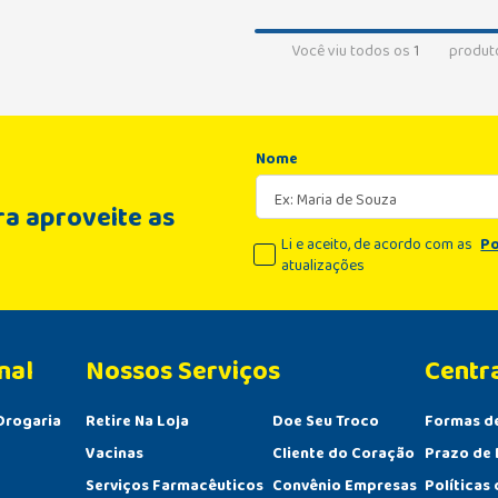
Você viu todos os
1
produt
Nome
a aproveite as
Li e aceito, de acordo com as
Po
atualizações
nal
Centr
Drogaria
Retire Na Loja
Doe Seu Troco
Formas d
Vacinas
Cliente do Coração
Prazo de 
Serviços Farmacêuticos
Convênio Empresas
Políticas