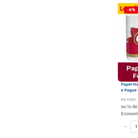
-
6
%
Papel Hi
e Pague 
R$
17
,
99
ou
1
x d
Econom