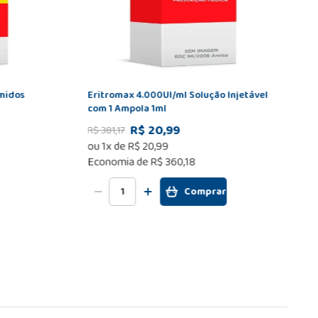
midos
Eritromax 4.000UI/ml Solução Injetável
com 1 Ampola 1ml
R$ 20,99
R$
381
,
17
ou
1
x de
R$
20
,
99
Economia de
R$ 360,18
Comprar