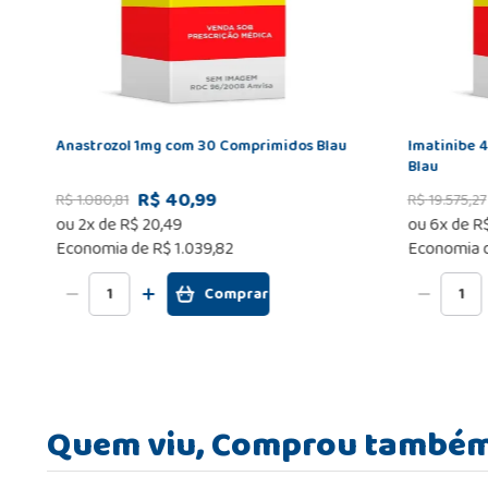
Anastrozol 1mg com 30 Comprimidos Blau
Imatinibe 
Blau
R$ 40,99
R$
1
.
080
,
81
R$
19
.
575
,
27
ou
2
x de
R$
20
,
49
ou
6
x de
R
Economia de
R$ 1.039,82
Economia 
Comprar
Quem viu, Comprou també