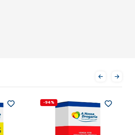
-
94
%