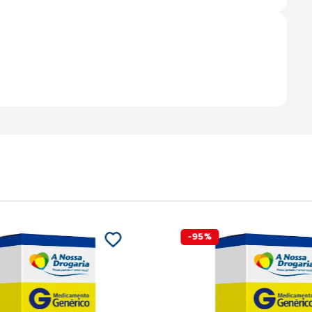
-
95
%