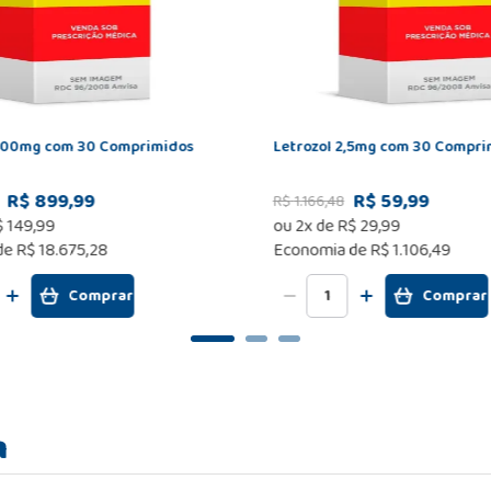
400mg com 30 Comprimidos
Letrozol 2,5mg com 30 Compri
R$ 899,99
R$ 59,99
R$
1
.
166
,
48
$
149
,
99
ou
2
x de
R$
29
,
99
de
R$ 18.675,28
Economia de
R$ 1.106,49
Comprar
Comprar
m