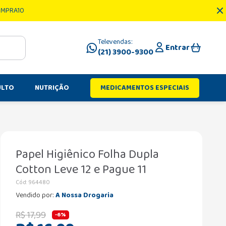
OMPRA10
Televendas:
Entrar
(21) 3900-9300
ULTO
NUTRIÇÃO
MEDICAMENTOS ESPECIAIS
Papel Higiênico Folha Dupla
Cotton Leve 12 e Pague 11
Cód
:
964480
Vendido por:
A Nossa Drogaria
R$
17
,
99
-
6%