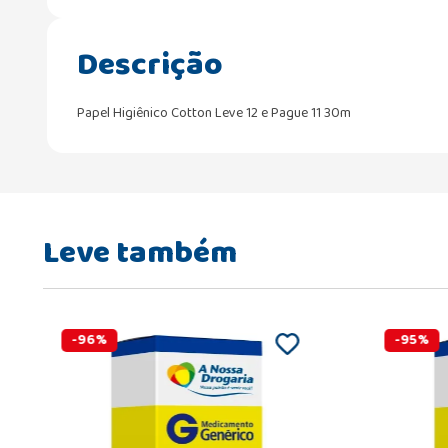
Descrição
Papel Higiênico Cotton Leve 12 e Pague 11 30m
Leve também
-
96
%
-
95
%