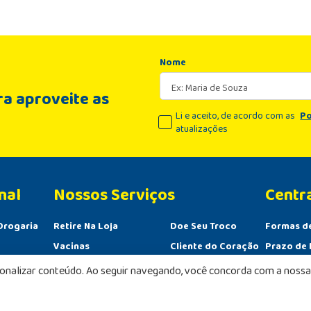
Nome
a aproveite as
Li e aceito, de acordo com as
Po
atualizações
nal
Centr
Drogaria
Retire Na Loja
Doe Seu Troco
Formas d
Vacinas
Cliente do Coração
Prazo de 
Serviços Farmacêuticos
Convênio Empresas
Políticas
sonalizar conteúdo. Ao seguir navegando, você concorda com a nossa 
sco
PBM
Política 