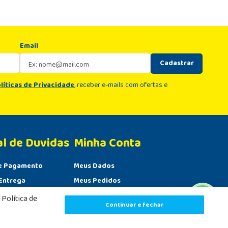
Email
Cadastrar
líticas de Privacidade
, receber e-mails com ofertas e
al de Duvidas
Minha Conta 
e Pagamento
Meus Dados
Entrega
Meus Pedidos
 de Troca e Devolução
Política de
Continuar e fechar
de Privacidade