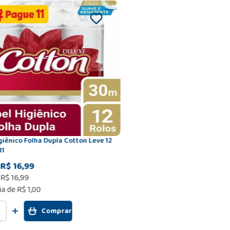
giênico Folha Dupla Cotton Leve 12
11
R$ 16,99
e
R$
16
,
99
ia de
R$ 1,00
Comprar