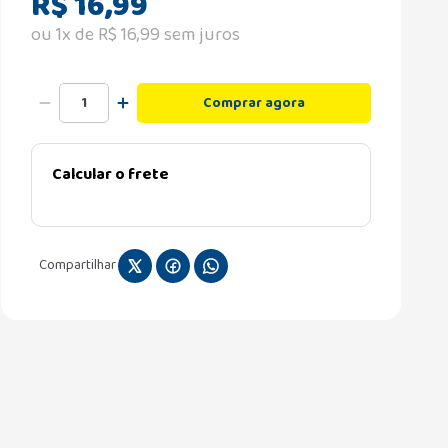
R$
16
,
99
ou
1
x de
R$
16
,
99
sem juros
Comprar agora
Calcular o frete
Compartilhar