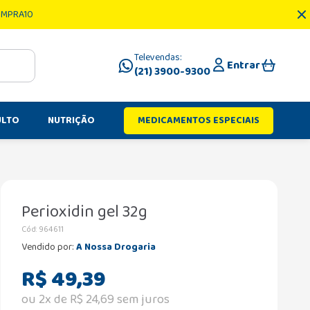
OMPRA10
Televendas:
Entrar
(21) 3900-9300
ULTO
NUTRIÇÃO
MEDICAMENTOS ESPECIAIS
Perioxidin gel 32g
Cód
:
964611
Vendido por:
A Nossa Drogaria
R$
49
,
39
ou
2
x de
R$
24
,
69
sem juros