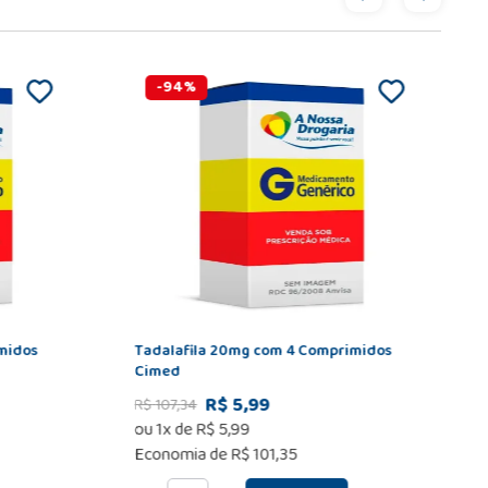
-
94
%
midos
Tadalafila 20mg com 4 Comprimidos
Cimed
R$ 5,99
R$
107
,
34
ou
1
x de
R$
5
,
99
Economia de
R$ 101,35