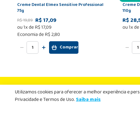
Creme Dental Elmex Sensitive Professional
Creme De
75g
110g
R$ 17,09
R$ 28,
R$
19
,
89
ou
1
x de
R$
17
,
09
ou
1
x de
Economia de
R$ 2,80
Comprar
Newsletter
Utilizamos cookies para oferecer a melhor experiência e per
Privacidade e Termos de Uso.
Saiba mais
Cadastre-se agor
ofertas