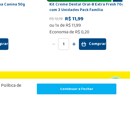
lha Canina 50g
Kit Creme Dental Oral-B Extra Fresh 70g
com 3 Unidades Pack Família
R$ 11,99
R$
12
,
19
ou
1
x de
R$
11
,
99
Economia de
R$ 0,20
prar
Comprar
Email
Política de
Continuar e fechar
Cadastrar
líticas de Privacidade
, receber e-mails com ofertas e