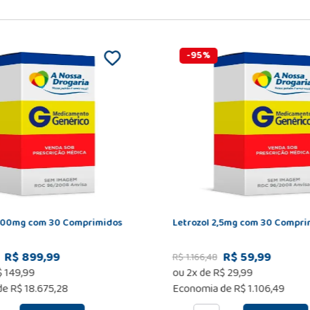
-
95
%
400mg com 30 Comprimidos
Letrozol 2,5mg com 30 Compri
R$ 899,99
R$ 59,99
R$
1
.
166
,
48
$
149
,
99
ou
2
x de
R$
29
,
99
de
R$ 18.675,28
Economia de
R$ 1.106,49