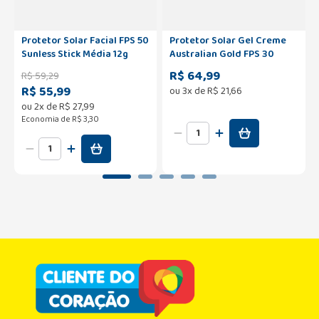
Protetor Solar Facial FPS 50
Protetor Solar Gel Creme
Sunless Stick Média 12g
Australian Gold FPS 30
200ml
R$ 64,99
R$
59
,
29
R$ 55,99
ou
3
x de
R$
21
,
66
ou
2
x de
R$
27
,
99
Economia de
R$ 3,30