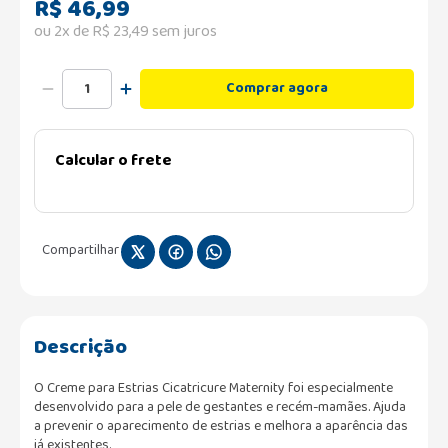
R$
46
,
99
ou
2
x de
R$
23
,
49
sem juros
Comprar agora
Calcular o frete
Compartilhar
Descrição
O Creme para Estrias Cicatricure Maternity foi especialmente
desenvolvido para a pele de gestantes e recém-mamães. Ajuda
a prevenir o aparecimento de estrias e melhora a aparência das
já existentes.