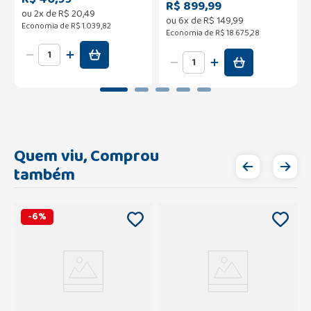
R$ 899,99
ou
2
x de
R$
20
,
49
ou
6
x de
R$
149
,
99
Economia de
R$ 1.039,82
Economia de
R$ 18.675,28
Quem viu, Comprou
também
-
6
%