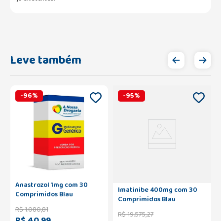
Leve também
-
96
%
-
95
%
Anastrozol 1mg com 30
Imatinibe 400mg com 30
Comprimidos Blau
Comprimidos Blau
R$
1
.
080
,
81
R$
19
.
575
,
27
R$ 40,99