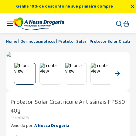
Ganhe 10% de desconto na sua primeira compra
Dermocosméticos
Protetor Solar
Protetor Solar Cicatric
Protetor Solar Cicatricure Antissinais FPS50
40g
Cód
:
976173
Vendido por:
A Nossa Drogaria