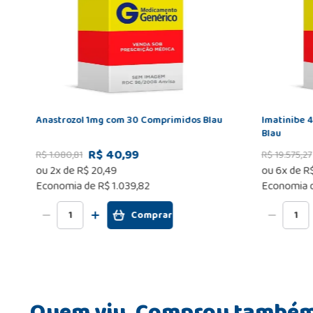
Anastrozol 1mg com 30 Comprimidos Blau
Imatinibe 
Blau
R$ 40,99
R$
1
.
080
,
81
R$
19
.
575
,
27
ou
2
x de
R$
20
,
49
ou
6
x de
R
Economia de
R$ 1.039,82
Economia 
Comprar
Quem viu, Comprou també