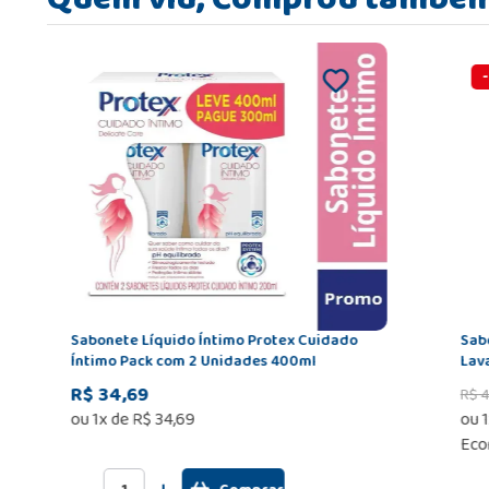
-
Sabonete Líquido Íntimo Protex Cuidado
Sab
Íntimo Pack com 2 Unidades 400ml
Lav
R$ 34,69
R$
ou
1
x de
R$
34
,
69
ou
1
Eco