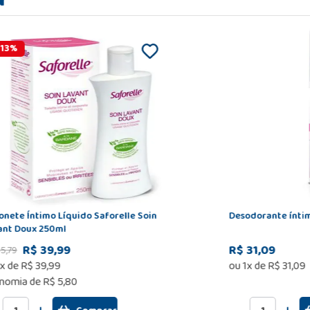
13
%
onete Íntimo Líquido Saforelle Soin
Desodorante íntim
ant Doux 250ml
R$ 39,99
R$ 31,09
45
,
79
x de
R$
39
,
99
ou
1
x de
R$
31
,
09
nomia de
R$ 5,80