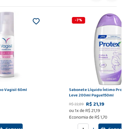
-
7
%
o Vagisil 60ml
Sabonete Líquido Íntimo Protex 
Leve 200ml Pague150ml
R$ 21,19
R$
22
,
89
ou
1
x de
R$
21
,
19
Economia de
R$ 1,70