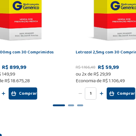
400mg com 30 Comprimidos
Letrozol 2,5mg com 30 Compri
R$ 899,99
R$ 59,99
R$
1
.
166
,
48
$
149
,
99
ou
2
x de
R$
29
,
99
de
R$ 18.675,28
Economia de
R$ 1.106,49
Comprar
Comprar
m