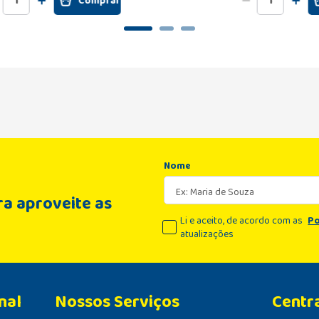
Comprar
Nome
a aproveite as
Li e aceito, de acordo com as
Po
atualizações
nal
Centr