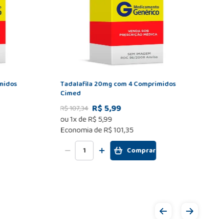
midos
Tadalafila 20mg com 4 Comprimidos
Cimed
R$ 5,99
R$
107
,
34
ou
1
x de
R$
5
,
99
Economia de
R$ 101,35
Comprar