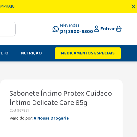
OMPRA10
Televendas:
Entrar
(21) 3900-9300
ULTO
NUTRIÇÃO
MEDICAMENTOS ESPECIAIS
Sabonete Íntimo Protex Cuidado
Íntimo Delicate Care 85g
Cód
:
967881
Vendido por:
A Nossa Drogaria