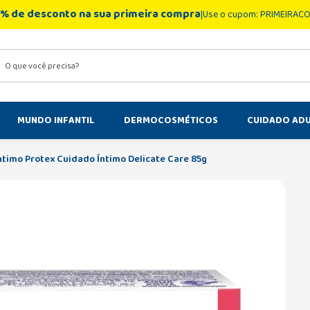
% de desconto na sua primeira compra
Use o cupom: PRIMEIRAC
você precisa?
MUNDO INFANTIL
DERMOCOSMÉTICOS
CUIDADO AD
ntimo Protex Cuidado Íntimo Delicate Care 85g