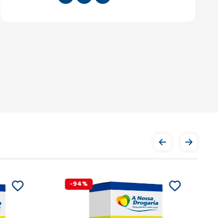
-
94
%