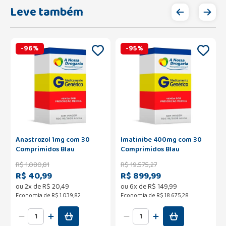
Leve também
-
96
%
-
95
%
Anastrozol 1mg com 30
Imatinibe 400mg com 30
Comprimidos Blau
Comprimidos Blau
R$
1
.
080
,
81
R$
19
.
575
,
27
R$ 40,99
R$ 899,99
ou
2
x de
R$
20
,
49
ou
6
x de
R$
149
,
99
Economia de
R$ 1.039,82
Economia de
R$ 18.675,28