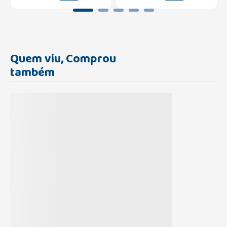
Quem viu, Comprou
também
Carregando...
Carregando...
Esomeprazol 40mg com 28
Esomeprazol 20mg com 14
Comprimidos Neo Química
Comprimidos Neo Química
R$
271
,
14
R$
62
,
29
Carregando...
Carregando...
ou
4
x de
R$
22
,
84
ou
1
x de
R$
29
,
39