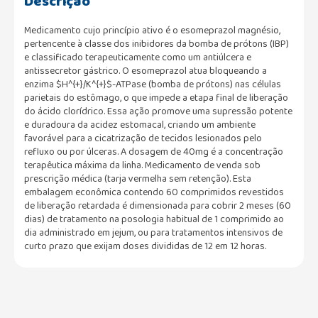
Descrição
Medicamento cujo princípio ativo é o esomeprazol magnésio,
pertencente à classe dos inibidores da bomba de prótons (IBP)
e classificado terapeuticamente como um antiúlcera e
antissecretor gástrico. O esomeprazol atua bloqueando a
enzima $H^{+}/K^{+}$-ATPase (bomba de prótons) nas células
parietais do estômago, o que impede a etapa final de liberação
do ácido clorídrico. Essa ação promove uma supressão potente
e duradoura da acidez estomacal, criando um ambiente
favorável para a cicatrização de tecidos lesionados pelo
refluxo ou por úlceras. A dosagem de 40mg é a concentração
terapêutica máxima da linha. Medicamento de venda sob
prescrição médica (tarja vermelha sem retenção). Esta
embalagem econômica contendo 60 comprimidos revestidos
de liberação retardada é dimensionada para cobrir 2 meses (60
dias) de tratamento na posologia habitual de 1 comprimido ao
dia administrado em jejum, ou para tratamentos intensivos de
curto prazo que exijam doses divididas de 12 em 12 horas.