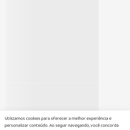
Newsletter
Cadastre-se agora aproveite as ofertas
Nome
Email
Li e aceito, de acordo com as
Políticas de
Privacidade
, receber e-mails com ofertas e
atualizações
Utilizamos cookies para oferecer a melhor experiência e
personalizar conteúdo. Ao seguir navegando, você concorda
Cadastrar