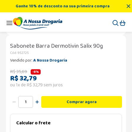
Ganhe 10% de desconto na sua primeira compra
Dermocosméticos
Tratamento Facial
Sabonete Barra Der
Sabonete Barra Dermotivin Salix 90g
Cód
:
952725
Vendido por:
A Nossa Drogaria
R$
35
,
69
-
8%
R$
32
,
79
ou
1
x de
R$
32
,
79
sem juros
Comprar agora
Calcular o frete