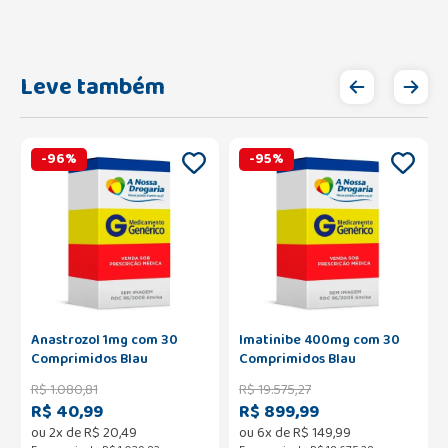
Leve também
-
96
%
-
95
%
Anastrozol 1mg com 30
Imatinibe 400mg com 30
Comprimidos Blau
Comprimidos Blau
R$
1
.
080
,
81
R$
19
.
575
,
27
R$ 40,99
R$ 899,99
ou
2
x de
R$
20
,
49
ou
6
x de
R$
149
,
99