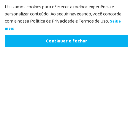
Utilizamos cookies para oferecer a melhor experiência e
personalizar conteúdo. Ao seguir navegando, você concorda
Cadastrar
com a nossa Política de Privacidade e Termos de Uso.
Saiba
R$
22
,
89
-
7%
mais
R$
21
,
19
Comprar agora
Continuar e fechar
ou
1
x
de
R$
21
,
19
sem juros
Nosso Atendimento
O Nosso Atendimento ao Cliente existe para ajudar a
esclarecer dúvidas e solucionar qualquer problema que possa
acontecer. Por isso, fique à vontade e entre em contato
sempre que precisar.
Fale com nosso farmacêutico.
Atendimento pelo Whatsapp