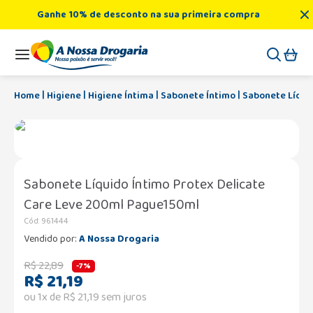
Ganhe 10% de desconto na sua primeira compra
Higiene
Higiene Íntima
Sabonete Íntimo
Sabonete Líqui
Sabonete Líquido Íntimo Protex Delicate
Care Leve 200ml Pague150ml
Cód
:
961444
Vendido por:
A Nossa Drogaria
R$
22
,
89
-
7%
R$
21
,
19
ou
1
x de
R$
21
,
19
sem juros