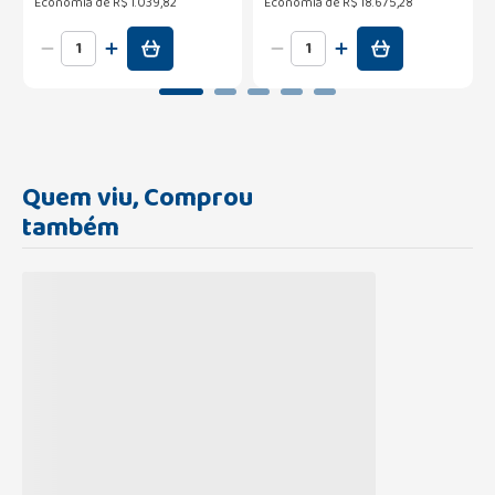
Economia de
R$ 1.039,82
Economia de
R$ 18.675,28
Quem viu, Comprou
também
Carregando...
Carregando...
Sabonete Líquido Íntimo
Nivea Sabonete Líquido
Protex Cuidado Íntimo Pack
Íntimo Fresh Comfort
com 2 Unidades 400ml
250ml
Carregando...
R$
29
,
19
ou
1
x de
R$
34
,
69
Carregando...
ou
1
x de
R$
26
,
59