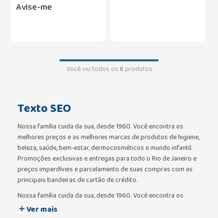
Avise-me
Você viu todos os
6
produtos
Texto SEO
Nossa família cuida da sua, desde 1960. Você encontra os
melhores preços e as melhores marcas de produtos de higiene,
beleza, saúde, bem-estar, dermocosméticos e mundo infantil.
Promoções exclusivas e entregas para todo o Rio de Janeiro e
preços imperdíveis e parcelamento de suas compras com as
principais bandeiras de cartão de crédito.
Nossa família cuida da sua, desde 1960. Você encontra os
melhores preços e as melhores marcas de produtos de higiene,
Ver mais
beleza, saúde, bem-estar, dermocosméticos e mundo infantil.