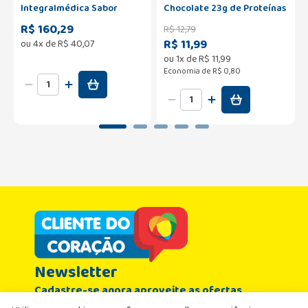
Integralmédica Sabor
Chocolate 23g de Proteínas
Morango Pote 900g
250ml
R$ 160,29
R$
12
,
79
R$ 11,99
ou
4
x de
R$
40
,
07
ou
1
x de
R$
11
,
99
Economia de
R$ 0,80
Newsletter
Cadastre-se agora aproveite as ofertas
Nome