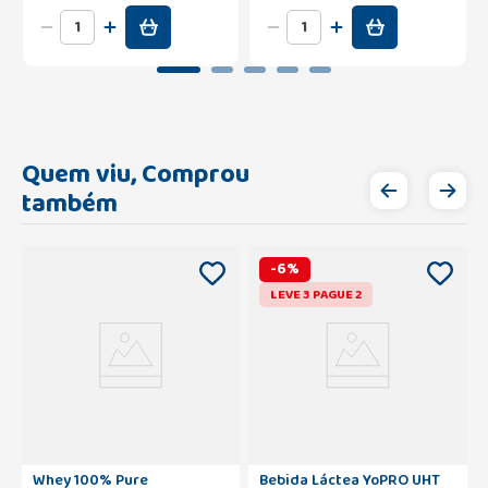
Quem viu, Comprou
também
-
6
%
LEVE 3 PAGUE 2
Whey 100% Pure
Bebida Láctea YoPRO UHT