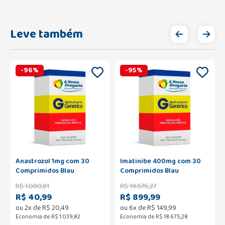
Leve também
-
96
%
-
95
%
Anastrozol 1mg com 30
Imatinibe 400mg com 30
Comprimidos Blau
Comprimidos Blau
R$
1
.
080
,
81
R$
19
.
575
,
27
R$ 40,99
R$ 899,99
ou
2
x de
R$
20
,
49
ou
6
x de
R$
149
,
99
Economia de
R$ 1.039,82
Economia de
R$ 18.675,28