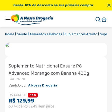
Ganhe 10% de desconto na sua primeira compra
Saúde
Alimentos e Bebidas
Suplementos Adulto
Suplem
Suplemento Nutricional Ensure Pó
Advanced Morango com Banana 400g
Cód
:
976978
Vendido por:
A Nossa Drogaria
R$
144
,
09
-
10%
R$
129
,
99
ou
4
x de
R$
32
,
49
sem juros