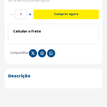
ou
1
x de
R$
6
,
49
sem juros
Comprar agora
Calcular o frete
Compartilhar
Descrição