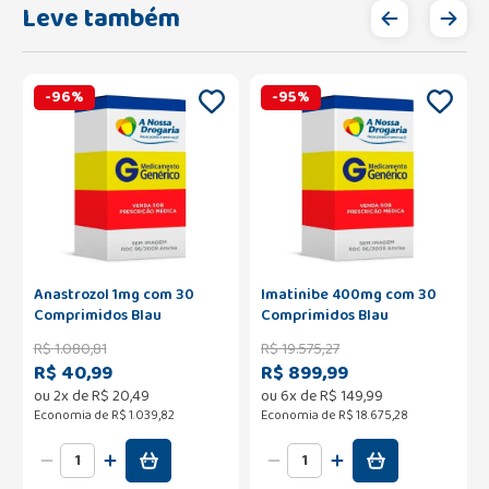
Leve também
-
96
%
-
95
%
Anastrozol 1mg com 30
Imatinibe 400mg com 30
Comprimidos Blau
Comprimidos Blau
R$
1
.
080
,
81
R$
19
.
575
,
27
R$ 40,99
R$ 899,99
ou
2
x de
R$
20
,
49
ou
6
x de
R$
149
,
99
Economia de
R$ 1.039,82
Economia de
R$ 18.675,28