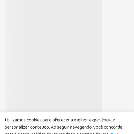
Newsletter
Cadastre-se agora aproveite as ofertas
Nome
Email
Li e aceito, de acordo com as
Políticas de
Privacidade
, receber e-mails com ofertas e
atualizações
Utilizamos cookies para oferecer a melhor experiência e
Cadastrar
personalizar conteúdo. Ao seguir navegando, você concorda