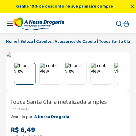
Ganhe 10% de desconto na sua primeira compra
Beleza
Cabelos
Acessórios de Cabelo
Touca Santa Clara 
Touca Santa Clara metalizada simples
Cód
:
936142
Vendido por:
A Nossa Drogaria
R$
6
,
49