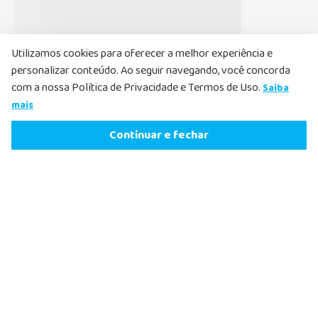
Li e aceito, de acordo com as
Políticas de
Privacidade
, receber e-mails com ofertas e
atualizações
Utilizamos cookies para oferecer a melhor experiência e
personalizar conteúdo. Ao seguir navegando, você concorda
Cadastrar
com a nossa Política de Privacidade e Termos de Uso.
Saiba
R$
293
,
54
-
7%
mais
R$
274
,
09
Comprar agora
Continuar e fechar
ou
4
x
de
R$
68
,
52
sem juros
Nosso Atendimento
O Nosso Atendimento ao Cliente existe para ajudar a
esclarecer dúvidas e solucionar qualquer problema que possa
acontecer. Por isso, fique à vontade e entre em contato
sempre que precisar.
Fale com nosso farmacêutico.
Atendimento pelo Whatsapp