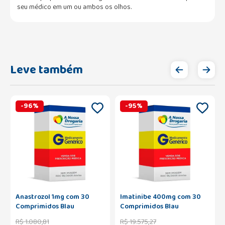
seu médico em um ou ambos os olhos.
Leve também
-
96
%
-
95
%
Anastrozol 1mg com 30
Imatinibe 400mg com 30
Comprimidos Blau
Comprimidos Blau
R$
1
.
080
,
81
R$
19
.
575
,
27