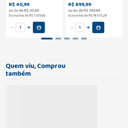
R$ 40,99
R$ 899,99
ou
2
x de
R$
20
,
49
ou
6
x de
R$
149
,
99
Economia de
R$ 1.039,82
Economia de
R$ 18.675,28
Quem viu, Comprou
também
Carregando...
Carregando...
Viofta 0,15% Solução
Plenigell Solução Oftálmica
Oftalmica com 10ml
5mg/ml com 15ml
R$
51
,
59
R$
72
,
76
Carregando...
Carregando...
ou
2
x de
R$
24
,
49
ou
3
x de
R$
23
,
06