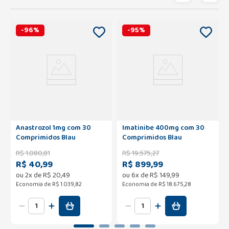
-
96
%
-
95
%
Anastrozol 1mg com 30
Imatinibe 400mg com 30
Comprimidos Blau
Comprimidos Blau
R$
1
.
080
,
81
R$
19
.
575
,
27
R$ 40,99
R$ 899,99
ou
2
x de
R$
20
,
49
ou
6
x de
R$
149
,
99
Economia de
R$ 1.039,82
Economia de
R$ 18.675,28