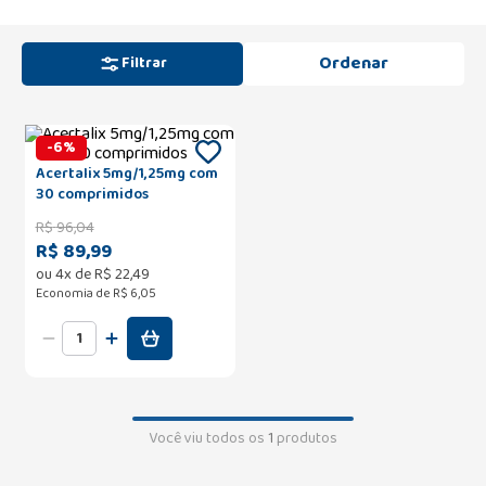
Filtrar
-
6
%
Acertalix 5mg/1,25mg com
30 comprimidos
R$
96
,
04
R$ 89,99
ou
4
x de
R$
22
,
49
Economia de
R$ 6,05
Você viu todos os
1
produtos