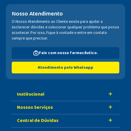
Nosso Atendimento
O Nosso Atendimento ao Cliente existe para ajudar a
esclarecer dúvidas e solucionar qualquer problema que possa
acontecer. Por isso, fique à vontade e entre em contato
sempre que precisar.
Fale com nosso farmacêutico.
Atendimento pelo Whatsapp
Institucional
Nossos Serviços
Sobre A Nossa Drogaria
Central de Dúvidas
Nossa História
Retire Na Loja