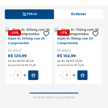
Filtrar
-
23
%
-
17
%
Alpes XL 300mg com 30
Alpes XL 150mg com 30
Comprimidos
Comprimidos
R$
156
,
27
R$
124
,
65
R$ 120,99
R$ 102,99
ou
4
x de
R$
30
,
24
ou
4
x de
R$
25
,
74
Economia de
R$ 35,28
Economia de
R$ 21,66
Você viu todos os
2
produtos