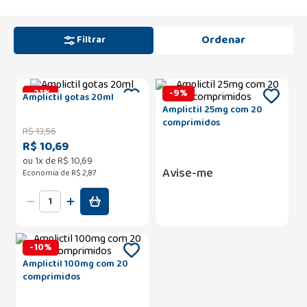
Filtrar
-
21
%
-
9
%
Amplictil gotas 20ml
Amplictil 25mg com 20
comprimidos
R$
13
,
56
R$ 10,69
ou
1
x de
R$
10
,
69
Avise-me
Economia de
R$ 2,87
-
10
%
Amplictil 100mg com 20
comprimidos