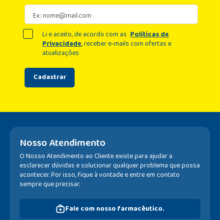
Li e aceito, de acordo com as
Políticas de
Privacidade
, receber e-mails com ofertas e
atualizações
Cadastrar
Nosso Atendimento
O Nosso Atendimento ao Cliente existe para ajudar a
esclarecer dúvidas e solucionar qualquer problema que possa
acontecer. Por isso, fique à vontade e entre em contato
sempre que precisar.
Fale com nosso farmacêutico.